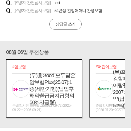
[유병자·간편심사보험]
test
[유병자·간편심사보험]
54년생 친정어머니 간병보험
상담글 쓰기
08월 06일 추천상품
#암보험
#어린이보험
(무)프
(무)흥Good 모두담은
강할때
암보험Plus(25.07):1
어람플
종(세만기형)(납입후
2607:
해약환급금지급형의
약(납입
50%지급형)
50%))
준법감시인 확인필L250922-09-72 (2025-
준법감시인확인필_제2026
09-22 ~ 2026-09-21)
(2026.07.20~2027.07.19