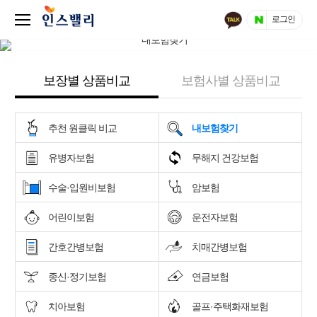
로그인
보장별 상품비교
보험사별 상품비교
추천 원클릭 비교
내보험찾기
유병자보험
무해지 건강보험
수술·입원비보험
암보험
어린이보험
운전자보험
간호간병보험
치매간병보험
종신·정기보험
연금보험
치아보험
골프·주택화재보험