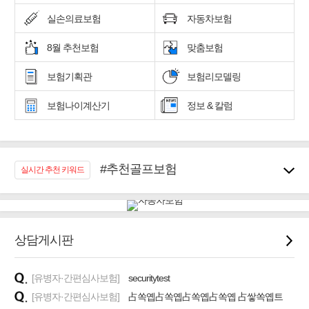
실손의료보험
자동차보험
8월 추천보험
맞춤보험
보험기획관
보험리모델링
보험나이계산기
정보 & 칼럼
#추천골프보험
실시간 추천 키워드
#우리집 화재, 도난대비
#노후대비 연금재테크!
#임플란트, 치아치료보장
#어린이 종합보장
상담게시판
#교통사고대비 운전자보험
#무해지 건강보험
[유병자·간편심사보험]
securitytest
#바뀌기전에 4세대 가입
[유병자·간편심사보험]
占쏙옙占쏙옙占쏙옙占쏙옙 占쌓쏙옙트