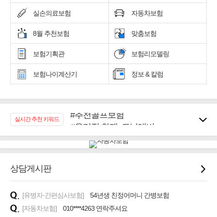
실손의료보험
자동차보험
8월 추천보험
맞춤보험
보험기획관
보험리모델링
보험나이계산기
정보 & 칼럼
#추천골프보험
실시간 추천 키워드
#우리집 화재, 도난대비
#노후대비 연금재테크!
#임플란트, 치아치료보장
#어린이 종합보장
상담게시판
#교통사고대비 운전자보험
#무해지 건강보험
#바뀌기전에 4세대 가입
[유병자·간편심사보험]
54년생 친정어머니 간병보험
[자동차보험]
010****4263 연락주셔요