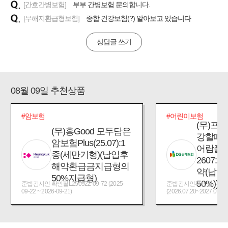
[간호간병보험]
부부 간병보험 문의합니다.
[무해지환급형보험]
종합 건강보험(?) 알아보고 있습니다
상담글 쓰기
08월 09일 추천상품
#암보험
#어린이보험
(무)프
(무)흥Good 모두담은
강할때
암보험Plus(25.07):1
어람플
종(세만기형)(납입후
2607:
해약환급금지급형의
약(납입
50%지급형)
50%))
준법감시인 확인필L250922-09-72 (2025-
준법감시인확인필_제2026
09-22 ~ 2026-09-21)
(2026.07.20~2027.07.19