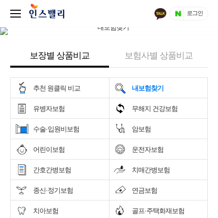
로그인
보장별 상품비교
보험사별 상품비교
추천 원클릭 비교
내보험찾기
유병자보험
무해지 건강보험
수술·입원비보험
암보험
어린이보험
운전자보험
간호간병보험
치매간병보험
종신·정기보험
연금보험
치아보험
골프·주택화재보험