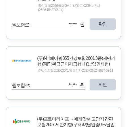
확인필-제2026-태평GA-기타(광고)02984L-전사
(26.06.15~27.06.14)
확인
**,*** 원
월보험료:
(무)NH헤아림355건강보험2601:3종(세만기
형)(해약환급금미지급형Ⅱ)(납입면제형)
준법심의필:202603041/유효기간:2026-03-12~2027-03-11
확인
**,*** 원
월보험료:
(무)프로미라이프 나에게맞춘 고당지 간편
보험2607:세만기형(무해약(납입중0%/납입