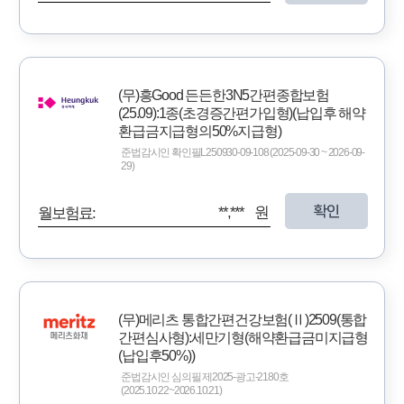
(무)흥Good 든든한3N5간편종합보험
(25.09):1종(초경증간편가입형)(납입후 해약
환급금지급형의50%지급형)
준법감시인 확인필L250930-09-108 (2025-09-30 ~ 2026-09-
29)
확인
**,*** 원
월보험료:
(무)메리츠 통합간편건강보험(Ⅱ)2509(통합
간편심사형):세만기형(해약환급금미지급형
(납입후50%))
준법감시인 심의필 제2025-광고-2180호
(2025.10.22~2026.10.21)