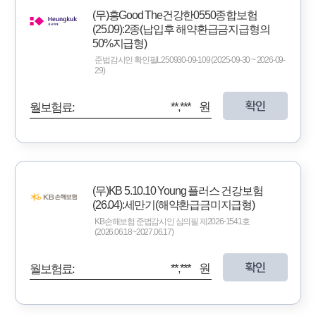
(무)흥Good The건강한0550종합보험
(25.09):2종(납입후 해약환급금지급형의
50%지급형)
준법감시인 확인필L250930-09-109 (2025-09-30 ~ 2026-09-
29)
확인
**,*** 원
월보험료:
(무)KB 5.10.10 Young 플러스 건강보험
(26.04):세만기(해약환급금미지급형)
KB손해보험 준법감시인 심의필 제2026-1541호
(2026.06.18~2027.06.17)
확인
**,*** 원
월보험료: