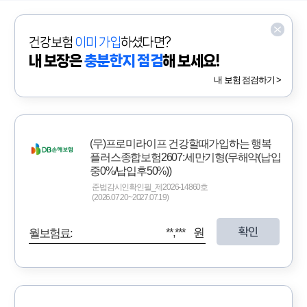
건강보험
이미 가입
하셨다면?
내 보장은
충분한지 점검
해 보세요!
내 보험 점검하기 >
(무)프로미라이프 건강할때가입하는 행복
플러스종합보험2607:세만기형(무해약(납입
중0%/납입후50%))
준법감시인확인필_제2026-14860호
(2026.07.20~2027.07.19)
확인
**,*** 원
월보험료: