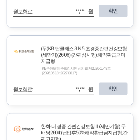
확인
**,*** 원
월보험료:
(무)KB 탑클래스 3.N.5 초경증간편건강보험
(세만기)(26.06):(간편심사형):해약환급금미
지급형
KB손해보험 준법감시인 심의필 제2026-1549호
(2026.06.18~2027.06.17)
확인
**,*** 원
월보험료:
한화 더 경증 간편건강보험Ⅱ(세만기형) 무
배당2604:(납입후50%해약환급금지급형,간
편고지형)