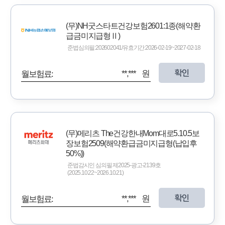
(무)NH굿스타트건강보험2601:1종(해약환
급금미지급형Ⅱ)
준법심의필:202602041/유효기간:2026-02-19~2027-02-18
확인
**,*** 원
월보험료:
(무)메리츠 The건강한내Mom대로5.10.5보
장보험2509(해약환급금미지급형(납입후
50%))
준법감시인 심의필 제2025-광고-2139호
(2025.10.22~2026.10.21)
확인
**,*** 원
월보험료: