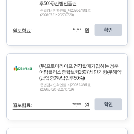
후50%))간병인플랜
준법감시인확인필_제2026-14901호
(2026.07.21~2027.07.20)
확인
**,*** 원
월보험료:
(무)프로미라이프 건강할때가입하는 청춘
어람플러스종합보험2607:세만기형(무해약
(납입중0%/납입후50%))
준법감시인확인필_제2026-14861호
(2026.07.20~2027.07.19)
확인
**,*** 원
월보험료: