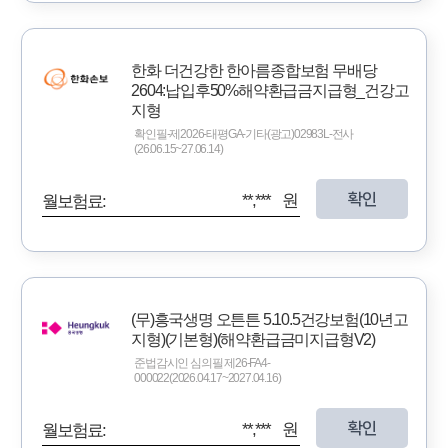
한화 더건강한 한아름종합보험 무배당
2604:납입후50%해약환급금지급형_건강고
지형
확인필-제2026-태평GA-기타(광고)02983L-전사
(26.06.15~27.06.14)
확인
**,*** 원
월보험료:
(무)흥국생명 오튼튼 5.10.5건강보험(10년고
지형)(기본형)(해약환급금미지급형V2)
준법감시인 심의필 제26-FA4-
000022(2026.04.17~2027.04.16)
확인
**,*** 원
월보험료: