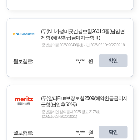
(무)NH가성비굿건강보험2601:3종(납입면
제형)(해약환급금미지급형Ⅱ)
준법심의필:202602040/유효기간:2026-02-19~2027-02-18
확인
**,*** 원
월보험료:
(무)알파Plus보장보험2509(해약환급금미지
급형(납입후50%))
준법감시인 심의필 제2025-광고-2178호
(2025.10.22~2026.10.21)
확인
**,*** 원
월보험료: