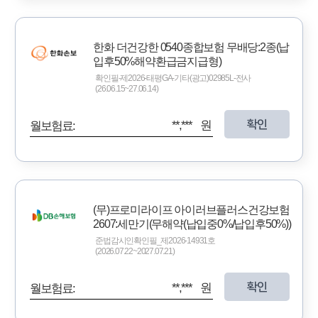
한화 더건강한 0540종합보험 무배당:2종(납
입후50%해약환급금지급형)
확인필-제2026-태평GA-기타(광고)02985L-전사
(26.06.15~27.06.14)
확인
**,*** 원
월보험료:
(무)프로미라이프 아이러브플러스건강보험
2607:세만기(무해약(납입중0%/납입후50%))
준법감시인확인필_제2026-14931호
(2026.07.22~2027.07.21)
확인
**,*** 원
월보험료: