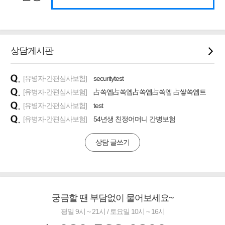
상담게시판
[유병자·간편심사보험]
securitytest
[유병자·간편심사보험]
占쏙옙占쏙옙占쏙옙占쏙옙 占쌓쏙옙트
[유병자·간편심사보험]
test
[유병자·간편심사보험]
54년생 친정어머니 간병보험
상담 글쓰기
궁금할 땐 부담없이 물어보세요~
평일 9시 ~ 21시 / 토요일 10시 ~ 16시