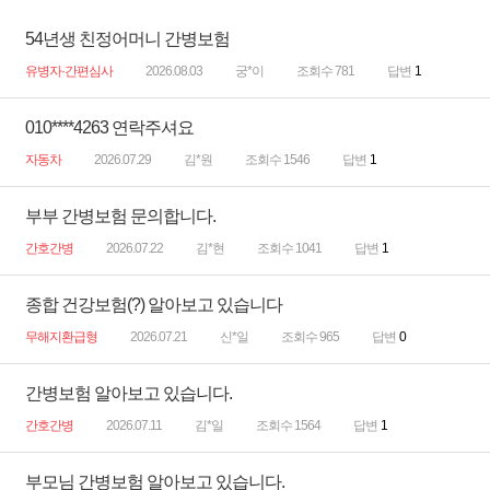
54년생 친정어머니 간병보험
유병자·간편심사
2026.08.03
궁*이
조회수 781
답변
1
010****4263 연락주셔요
자동차
2026.07.29
김*원
조회수 1546
답변
1
부부 간병보험 문의합니다.
간호간병
2026.07.22
김*현
조회수 1041
답변
1
종합 건강보험(?) 알아보고 있습니다
무해지환급형
2026.07.21
신*일
조회수 965
답변
0
간병보험 알아보고 있습니다.
간호간병
2026.07.11
김*일
조회수 1564
답변
1
부모님 간병보험 알아보고 있습니다.