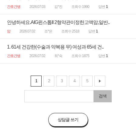
간호간병
2026.07.03
김*진
조회수 1990
답변
1
안녕하세요.AIG윈스톱II 2형약관이정한고액암,일반..
암
2026.07.02
조*은
조회수 2518
답변
1
1. 61세 건강한(수술과 약복용 무) 여성과 65세 건..
간호간병
2026.07.02
최*숙
조회수 1875
답변
1
1
2
3
4
5
검색
상담글 쓰기