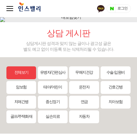
로그인
상담 게시판
상담게시판 성격과 맞지 않는 글이나 광고성 글은
별도 예고 없이 미등록 또는 삭제처리될 수 있습니다.
전체보기
유병자/간편심사
무해지건강
수술·입원비
암보험
태아/어린이
운전자
간호간병
치매간병
종신정기
연금
치아보험
골프/주택화재
실손의료
자동차