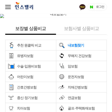
로그인
보장별 상품비교
보험사별 상품비교
추천 원클릭 비교
내보험찾기
유병자보험
무해지 건강보험
수술·입원비보험
암보험
어린이보험
운전자보험
간호간병보험
치매간병보험
종신·정기보험
연금보험
치아보험
골프·주택화재보험