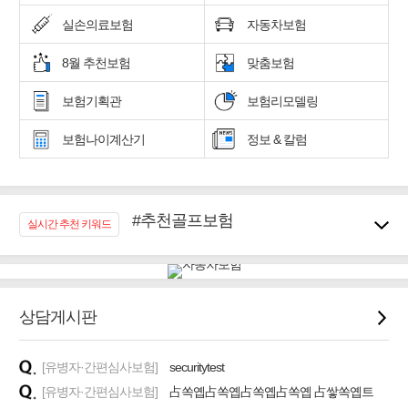
실손의료보험
자동차보험
8월 추천보험
맞춤보험
보험기획관
보험리모델링
보험나이계산기
정보 & 칼럼
#추천골프보험
실시간 추천 키워드
#우리집 화재, 도난대비
#노후대비 연금재테크!
#임플란트, 치아치료보장
#어린이 종합보장
상담게시판
#교통사고대비 운전자보험
#무해지 건강보험
[유병자·간편심사보험]
securitytest
#바뀌기전에 4세대 가입
[유병자·간편심사보험]
占쏙옙占쏙옙占쏙옙占쏙옙 占쌓쏙옙트