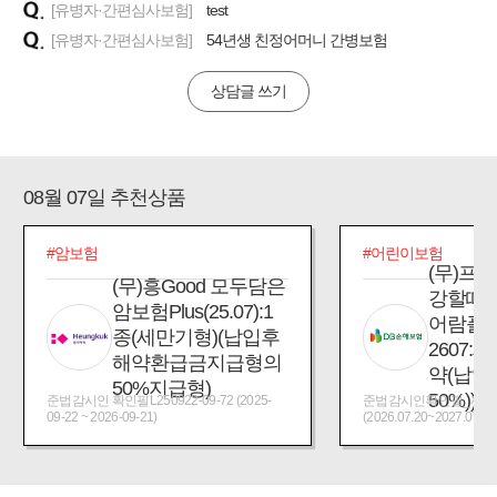
[유병자·간편심사보험]
test
[유병자·간편심사보험]
54년생 친정어머니 간병보험
상담글 쓰기
08월 07일 추천상품
#암보험
#어린이보험
(무)프
(무)흥Good 모두담은
강할때
암보험Plus(25.07):1
어람플
종(세만기형)(납입후
2607:
해약환급금지급형의
약(납입
50%지급형)
50%))
준법감시인 확인필L250922-09-72 (2025-
준법감시인확인필_제2026
09-22 ~ 2026-09-21)
(2026.07.20~2027.07.19