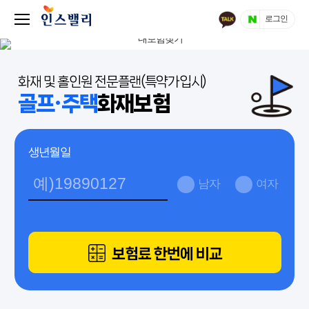
로그인
화재 및 홀인원 전문플랜(특약가입시)
골프·주택
화재보험
생년월일
남자
여자
보험료 한번에 비교