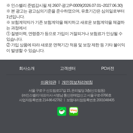
※ 인스밸리 준법감시필 제 2607-광고P-0009(2026.07.01~2027.06.30)
※ 본 광고는 광고심의기준을 준수하였으며, 유효기간은 심의일로부터
1년입니다.
※ 보험계약자가 기존 보험계약을 해지하고 새로운 보험계약을 체결하
는 과정에서
① 질병이력, 연령증가 등으로 가입이 거절되거나 보험료가 인상될 수
있습니다.
② 가입 상품에 따라 새로운 면책기간 적용 및 보장 제한 등 기타 불이익
이 발생할 수 있습니다.
회사소개
고객센터
PC버전
이용약관
ㅣ
개인정보처리방침
서울 구로구 신도림로17길 15, 온리빌딩 3층(신도림동)
(㈜인스밸리 대표이사 서병남 통신판매업신고 서울구로-0766호
사업자등록번호 214-86-62782 ㅣ
보험대리점등록번호 2001048405