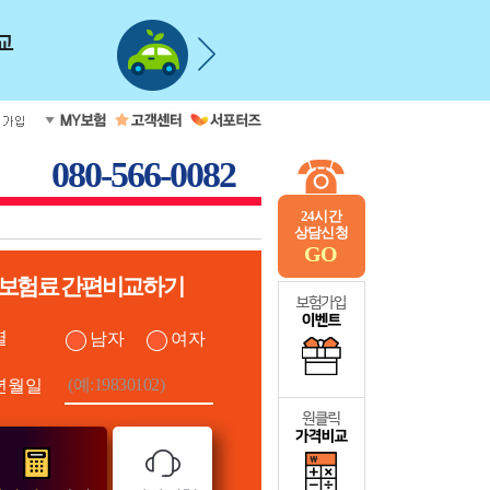
080-566-0082
24시간
상담신청
GO
보험료 간편비교하기
별
남자
여자
년월일