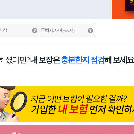
간
건강
무해지:자녀(~30세)
하셨다면?
내 보장은
충분한지 점검
해 보세요