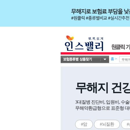
홈
>
무해지 건
3대질병 진단비, 입원비, 수
무해약환급형으로 표준형 대비
#암
#뇌질환