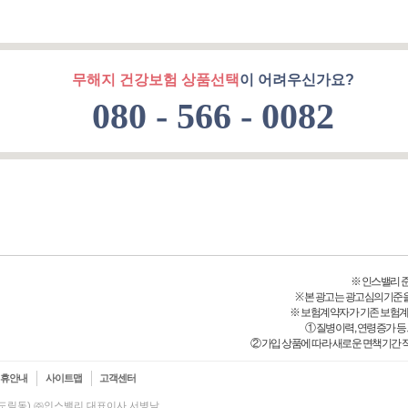
무해지 건강보험 상품선택
이 어려우신가요?
080 - 566 - 0082
※ 인스밸리 준법감
※ 본 광고는 광고심의기준
※ 보험계약자가 기존 보험
① 질병이력, 연령증가 
② 가입 상품에 따라 새로운 면책기간 적
제휴안내
사이트맵
고객센터
(신도림동) ㈜인스밸리 대표이사 서병남