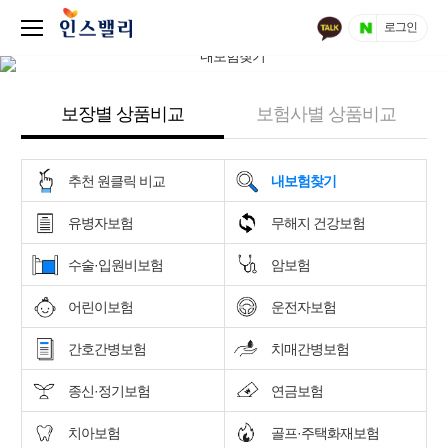
로그인
보장별 상품비교
보험사별 상품비교
추천 원클릭 비교
내보험찾기
유병자보험
무해지 건강보험
수술·입원비보험
암보험
어린이보험
운전자보험
간호간병보험
치매간병보험
종신·정기보험
연금보험
치아보험
골프·주택화재보험