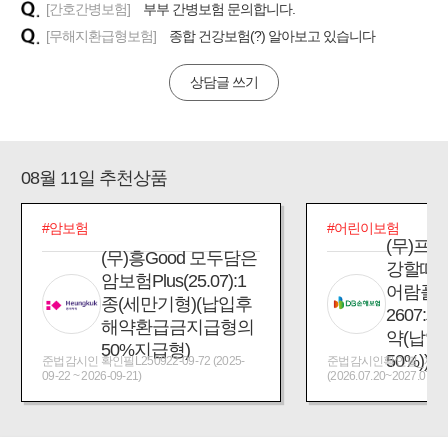
[간호간병보험]
부부 간병보험 문의합니다.
[무해지환급형보험]
종합 건강보험(?) 알아보고 있습니다
상담글 쓰기
08월 11일 추천상품
#암보험
#어린이보험
(무)프
(무)흥Good 모두담은
강할때
암보험Plus(25.07):1
어람플
종(세만기형)(납입후
2607:
해약환급금지급형의
약(납입
50%지급형)
50%))
준법감시인 확인필L250922-09-72 (2025-
준법감시인확인필_제2026
09-22 ~ 2026-09-21)
(2026.07.20~2027.07.19