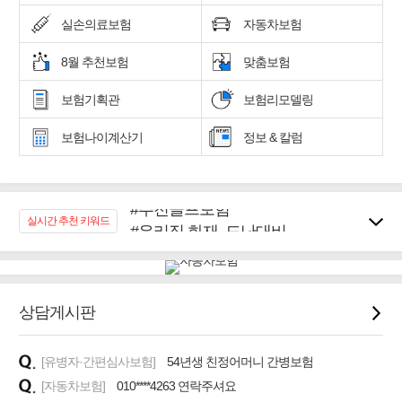
실손의료보험
자동차보험
8월 추천보험
맞춤보험
보험기획관
보험리모델링
보험나이계산기
정보 & 칼럼
#추천골프보험
#우리집 화재, 도난대비
실시간 추천 키워드
#노후대비 연금재테크!
#임플란트, 치아치료보장
#어린이 종합보장
상담게시판
#교통사고대비 운전자보험
#무해지 건강보험
#바뀌기전에 4세대 가입
[유병자·간편심사보험]
54년생 친정어머니 간병보험
[자동차보험]
010****4263 연락주셔요