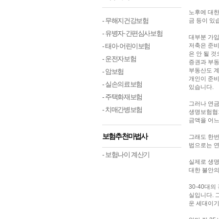
노후에 대한
- 무해지건강보험
금 등이 있
- 유병자·간편심사보험
대부분 가입
- 태아·어린이보험
저축은 준비
은 안 될 
- 운전자보험
증권과 부동
부동산도 계
- 암보험
개인이 준비
- 실손의료보험
있습니다.
- 주택화재보험
그러나 연금
- 치매간병보험
생명보험협회
금액을 어느
보험추천마법사
그래도 한번
법으로는 연
- 보험나이 계산기
실제로 생명
대한 불안의
30-40대
실입니다. 
운 세대이기