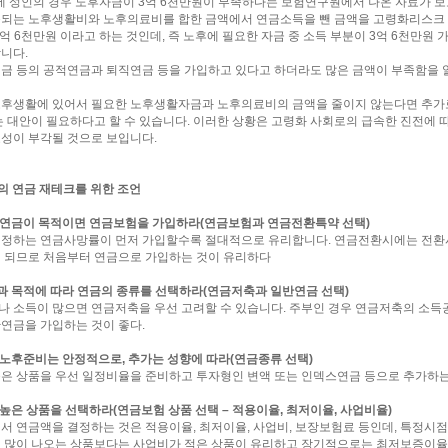
5세 성인의 경우 노후자금이 3억 6천만원이 부족하다는 보험연구원에서 나온 자료가 
되는 노후생활비와 노후의료비를 합한 금액에서 연금소득을 뺀 금액을 고령화리스크 
3억 6천만원 이라고 하는 것인데, 즉 노후에 필요한 자금 중 소득 부분이 3억 6천만원
니다.
금 등의 공적연금과 퇴직연금 등을 가입하고 있다고 하더라도 많은 금액이 부족함을 알
노후생활에 있어서 필요한 노후생활자금과 노후의료비의 금액을 줄이지 않는다면 추가
는 대안이 필요하다고 할 수 있습니다. 이러한 상황은 고령화 사회로의 급속한 진전에 
성이 부각될 것으로 보입니다.
0대의 연금 재테크를 위한 조언
 연금이 목적이면 연금보험을 가입하라(연금보험과 연금전환특약 선택)
결정하는 연금사망률이 먼저 가입할수록 절대적으로 유리합니다. 연금전환시에는 전환
 되므로 처음부터 연금으로 가입하는 것이 유리하다
과 목적에 따라 연금의 종류를 선택하라(연금저축과 일반연금 선택)
 소득이 많으면 연금저축을 우선 고려할 수 있습니다. 주부인 경우 연금저축의 소득
연금을 가입하는 것이 좋다.
 노후준비는 안정적으로, 추가는 성향에 따라(연금종류 선택)
은 상품을 우선 일정비율을 준비하고 투자형인 변액 또는 인덱스연금 등으로 추가하는
 높은 상품을 선택하라(연금보험 상품 선택 – 적용이율, 최저이율, 사업비율)
서 연금액을 결정하는 것은 적용이율, 최저이율, 사업비, 보장보험료 등인데, 특정시
 많이 나오는 상품보다는 사업비가 적은 상품이 유리하고 장기적으로는 최저보증이율