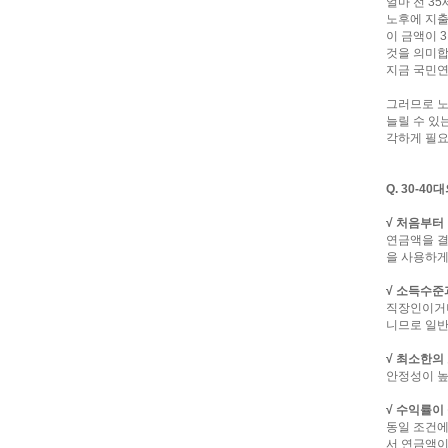
얼마 전 3
노후에 지출
이 금액이 
것을 의미합
지금 국민연
그러므로 
늘릴 수 있
각하게 필요
Q. 30-4
√ 처음부터
연금액을 
을 사용하게
√ 소득수준
직장인이거나
니므로 일반
√ 최소한의
안정성이 높
√ 수익률이
동일 조건에
서 연금액이