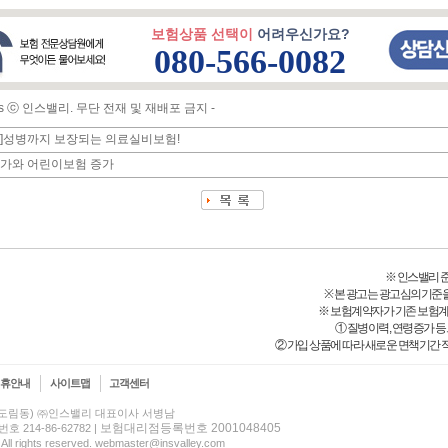
보험상품 선택이
어려우신가요?
080-566-0082
ghts ⓒ 인스밸리. 무단 전재 및 재배포 금지 -
]성병까지 보장되는 의료실비보험!
증가와 어린이보험 증가
※ 인스밸리 준법감
※ 본 광고는 광고심의기준
※ 보험계약자가 기존 보험
① 질병이력, 연령증가 
② 가입 상품에 따라 새로운 면책기간 적
제휴안내
사이트맵
고객센터
(신도림동) ㈜인스밸리 대표이사 서병남
보험대리점등록번호 2001048405
14-86-62782 |
 All rights reserved. webmaster@insvalley.com