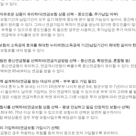
일 수 있다.
 자유로운 상품이 유리하다(연금보험 상품 선택 – 중도인출, 추가납입 여부)
보험기간과 납입기간이 모두 길기 때문에 중도에 변수 발생 가능성이 높아서, 중간에
품이 편리할 수 있다. 그러나 연금가입의 목적이 연금을 받는데 있다면 중도인출이 많
 부족할 수 있으므로 중도인출은 꼭 필요한 경우만 사용하고, 추가납입은 추가 여유자
 연금액과 수익률에 모두 유리할 수 있다.
보험의 소득공제 효과를 최대한 누리려면(소득공제 기간)납입기간이 최대한 길어야 한
보험료를 내야 받을 수 있다.
사람은 종신연금형을 선택하라(연금지급방법 선택 – 종신연금, 확정연금, 혼합형 등)
 종신연금형이 유리하고, 연금개시연령이 빠를수록 종신연금형이 유리할 수 있다. 만일 
택하면 65세부터는 연금을 받을 수 없다.
함께 설계하라(연금을 받는 대상자 선택 – 부부 별도 가입 필요)
아내 혼자 노후 보내는 시기가 10년(부부 나이차 평균 3세, 평균수명 차 7년)이나 되
시 필요하다. 남자로 가입하는 것이 연금액이 많을 수 있으므로 부부 각자 고려해 볼 필
이 많은 사람은 연금저축으로 하면 유리하고, 다른 사람은 투자 성향에 따라 연금선택을 
보험사를 선택하라(연금보험 상품 선택 – 평생 안심하고 맡길 안정적인 보험사 선택)
최대 60, 70년 이상 유지할 수 있으므로 보험사의 선택은 당연히 필수적이다.
 배당상품인 경우 우량 보험사일수록 배당금이 많을 수 있다.
빨리 가입하라(연금보험 가입시기 선택)
금형인 경우 적용하는 위험률 등의 차이 등으로 먼저 가입할수록 유리하다.