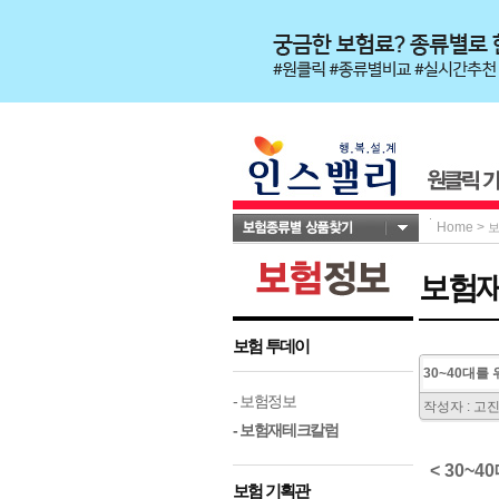
Home
>
보험
보험 투데이
30~40대를
- 보험정보
작성자 : 고
- 보험재테크칼럼
< 30~
보험 기획관