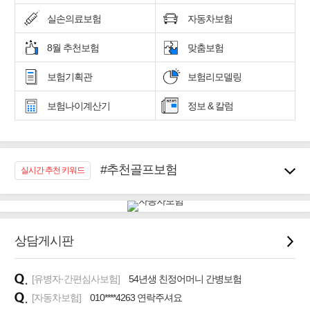
실손의료보험
자동차보험
8월 추천보험
맞춤보험
보험기획관
보험리모델링
보험나이계산기
정보 & 칼럼
#추천골프보험
실시간 추천 키워드
#우리집 화재, 도난대비
#노후대비 연금재테크!
#임플란트, 치아치료보장
#어린이 종합보장
상담게시판
#교통사고대비 운전자보험
#무해지 건강보험
[유병자·간편심사보험]
54년생 친정어머니 간병보험
#바뀌기전에 4세대 가입
[자동차보험]
010****4263 연락주셔요