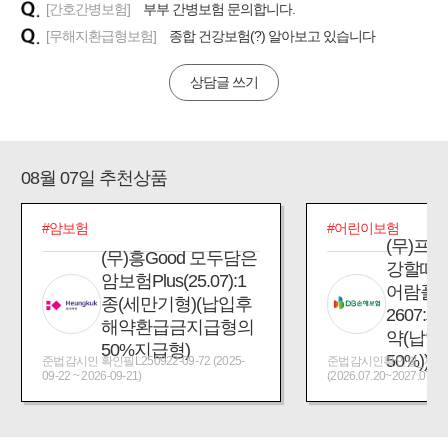
[간호간병보험]
부부 간병보험 문의합니다.
[무해지환급형보험]
종합 건강보험(?) 알아보고 있습니다
상담글 쓰기
08월 07일 추천상품
#암보험
#어린이보험
(무)프
(무)흥Good 모두담은
강할때
암보험Plus(25.07):1
어람플
종(세만기형)(납입후
2607:
해약환급금지급형의
약(납입
50%지급형)
50%))
준법감시인 확인필L250922-09-72 (2025-
준법감시인확인필_제2026
09-22 ~ 2026-09-21)
(2026.07.20~2027.07.19