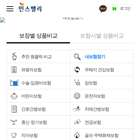
로그인
보장별 상품비교
보험사별 상품비교
추천 원클릭 비교
내보험찾기
유병자보험
무해지 건강보험
수술·입원비보험
암보험
어린이보험
운전자보험
간호간병보험
치매간병보험
종신·정기보험
연금보험
치아보험
골프·주택화재보험