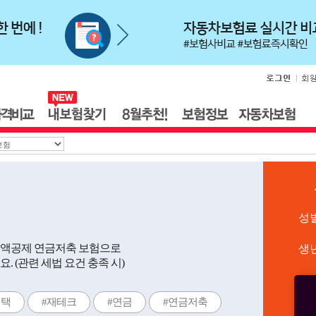
성
세액공제 연금저축 보험으로
생
 (관련 세법 요건 충족 시)
혜택
#재테크
#연금
#연금저축