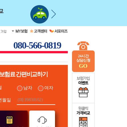
080-566-0819
24시간
상담신청
GO
보험료 간편비교하기
별
남자
여자
년월일