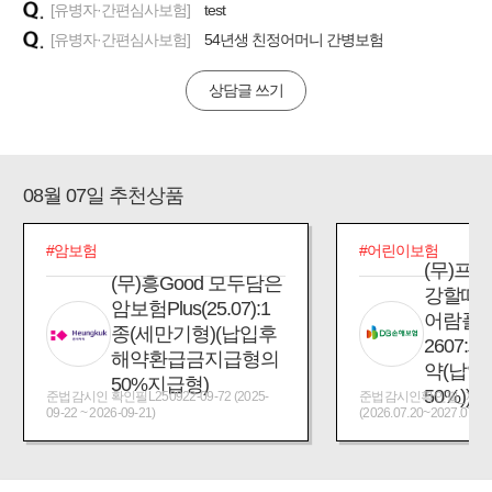
[유병자·간편심사보험]
test
[유병자·간편심사보험]
54년생 친정어머니 간병보험
상담글 쓰기
08월 07일 추천상품
#암보험
#어린이보험
(무)프
(무)흥Good 모두담은
강할때
암보험Plus(25.07):1
어람플
종(세만기형)(납입후
2607:
해약환급금지급형의
약(납입
50%지급형)
50%))
준법감시인 확인필L250922-09-72 (2025-
준법감시인확인필_제2026
09-22 ~ 2026-09-21)
(2026.07.20~2027.07.19