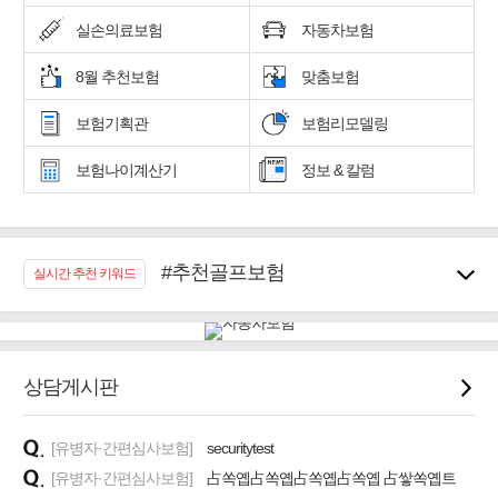
실손의료보험
자동차보험
8월 추천보험
맞춤보험
보험기획관
보험리모델링
보험나이계산기
정보 & 칼럼
#추천골프보험
실시간 추천 키워드
#우리집 화재, 도난대비
#노후대비 연금재테크!
#임플란트, 치아치료보장
#어린이 종합보장
상담게시판
#교통사고대비 운전자보험
#무해지 건강보험
[유병자·간편심사보험]
securitytest
#바뀌기전에 4세대 가입
[유병자·간편심사보험]
占쏙옙占쏙옙占쏙옙占쏙옙 占쌓쏙옙트