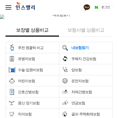
로그인
보장별 상품비교
보험사별 상품비교
추천 원클릭 비교
내보험찾기
유병자보험
무해지 건강보험
수술·입원비보험
암보험
어린이보험
운전자보험
간호간병보험
치매간병보험
종신·정기보험
연금보험
치아보험
골프·주택화재보험