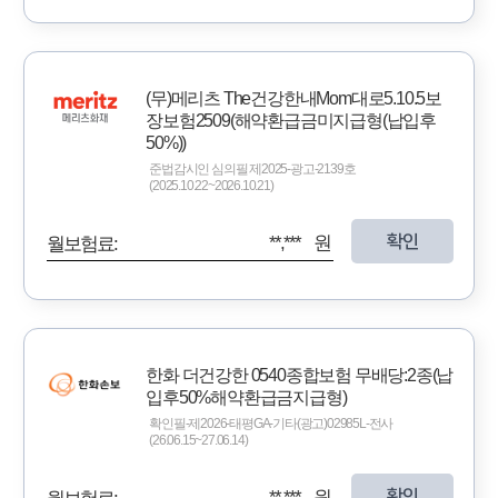
(무)메리츠 The건강한내Mom대로5.10.5보
장보험2509(해약환급금미지급형(납입후
50%))
준법감시인 심의필 제2025-광고-2139호
(2025.10.22~2026.10.21)
확인
**,*** 원
월보험료:
한화 더건강한 0540종합보험 무배당:2종(납
입후50%해약환급금지급형)
확인필-제2026-태평GA-기타(광고)02985L-전사
(26.06.15~27.06.14)
확인
**,*** 원