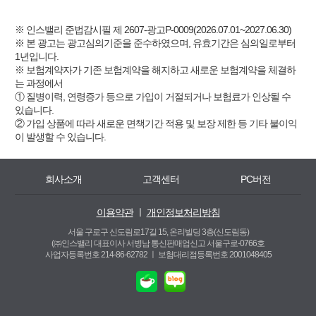
※ 인스밸리 준법감시필 제 2607-광고P-0009(2026.07.01~2027.06.30)
※ 본 광고는 광고심의기준을 준수하였으며, 유효기간은 심의일로부터
1년입니다.
※ 보험계약자가 기존 보험계약을 해지하고 새로운 보험계약을 체결하
는 과정에서
① 질병이력, 연령증가 등으로 가입이 거절되거나 보험료가 인상될 수
있습니다.
② 가입 상품에 따라 새로운 면책기간 적용 및 보장 제한 등 기타 불이익
이 발생할 수 있습니다.
회사소개
고객센터
PC버전
이용약관
ㅣ
개인정보처리방침
서울 구로구 신도림로17길 15, 온리빌딩 3층(신도림동)
(㈜인스밸리 대표이사 서병남 통신판매업신고 서울구로-0766호
사업자등록번호 214-86-62782 ㅣ
보험대리점등록번호 2001048405