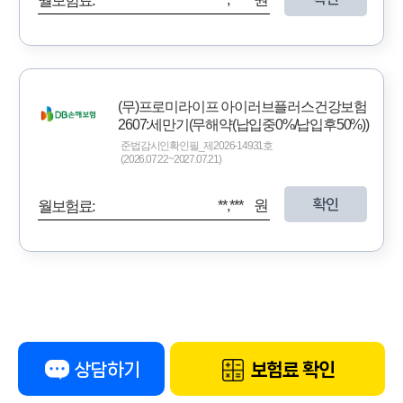
월보험료:
(무)프로미라이프 아이러브플러스건강보험
2607:세만기(무해약(납입중0%/납입후50%))
준법감시인확인필_제2026-14931호
(2026.07.22~2027.07.21)
확인
**,*** 원
월보험료:
상담하기
보험료 확인