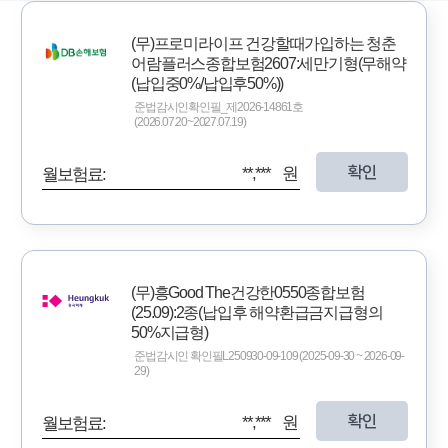
(무)프로미라이프 건강할때가입하는 청춘
어람플러스종합보험2607:세만기형(무해약
(납입중0%/납입후50%))
준법감시인확인필_제2026-14861호
(2026.07.20~2027.07.19)
확인
**,*** 원
월보험료:
(무)흥Good The건강한0550종합보험
(25.09):2종(납입후 해약환급금지급형의
50%지급형)
준법감시인 확인필L250930-09-109 (2025-09-30 ~ 2026-09-
29)
확인
**,*** 원
월보험료: