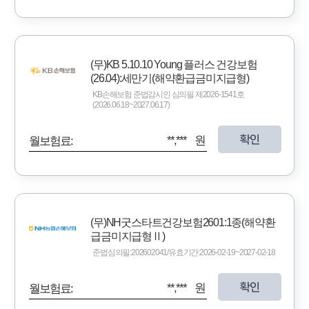
(무)KB 5.10.10 Young 플러스 건강보험
(26.04):세만기(해약환급금미지급형)
KB손해보험 준법감시인 심의필 제2026-1541호
(2026.06.18~2027.06.17)
확인
**,*** 원
월보험료:
(무)NH굿스타트건강보험2601:1종(해약환
급금미지급형Ⅱ)
준법심의필:202602041/유효기간:2026-02-19~2027-02-18
확인
**,*** 원
월보험료: