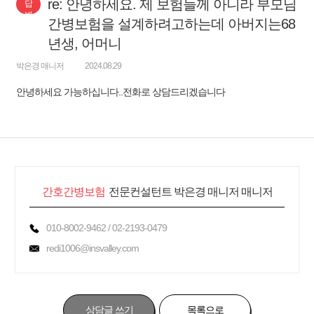
re: 안녕하세요. 제 보험들께 아니라 부모님
답
변
간병보험을 설계하려고하는데 아버지는68
년생, 어머니
박은경 매니저
2024.08.29
안녕하세요 가능하십니다..전화로 상담드리겠습니다
간호간병보험
전문컨설턴트 박은경 매니저 매니저
010-8002-9462 / 02-2193-0479
redi1006@insvalley.com
상담글 쓰기
목록으로