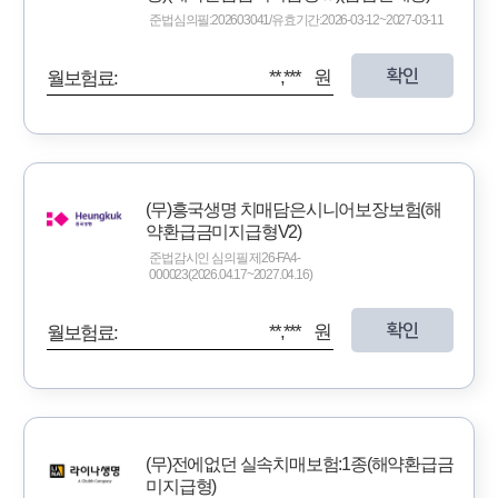
준법심의필:202603041/유효기간:2026-03-12~2027-03-11
확인
**,*** 원
월보험료:
(무)흥국생명 치매담은시니어보장보험(해
약환급금미지급형V2)
준법감시인 심의필 제26-FA4-
000023(2026.04.17~2027.04.16)
확인
**,*** 원
월보험료:
(무)전에없던 실속치매보험:1종(해약환급금
미지급형)