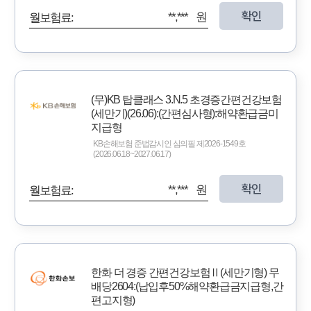
확인
**,*** 원
월보험료:
(무)KB 탑클래스 3.N.5 초경증간편건강보험
(세만기)(26.06):(간편심사형):해약환급금미
지급형
KB손해보험 준법감시인 심의필 제2026-1549호
(2026.06.18~2027.06.17)
확인
**,*** 원
월보험료:
한화 더 경증 간편건강보험Ⅱ(세만기형) 무
배당2604:(납입후50%해약환급금지급형,간
편고지형)