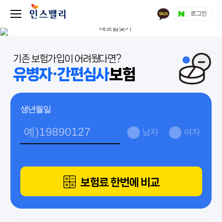
로그인
기존 보험가입이 어려웠다면?
유병자·간편심사
보험
생년월일
남자
여자
보험료 한번에 비교