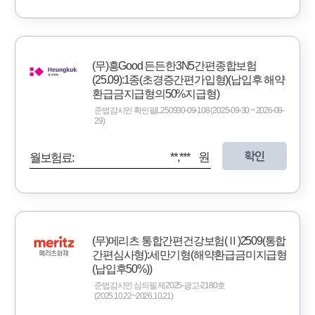
(무)흥Good 든든한3N5간편종합보험
(25.09):1종(초경증간편가입형)(납입후 해약
환급금지급형의50%지급형)
준법감시인 확인필L250930-09-108 (2025-09-30 ~ 2026-09-
29)
확인
**,*** 원
월보험료:
(무)메리츠 통합간편건강보험(Ⅱ)2509(통합
간편심사형):세만기형(해약환급금미지급형
(납입후50%))
준법감시인 심의필 제2025-광고-2180호
(2025.10.22~2026.10.21)