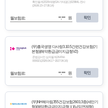
확인필-제2026-태평GA-기타(광고)02984L-전사
(26.06.15~27.06.14)
확인
**,*** 원
월보험료:
(무)흥국생명 다사랑3.10.5간편건강보험(기
본형)(해약환급금미지급형V2)
준법감시인 심의필 제26-FA4-
000021(2026.04.17~2027.04.16)
확인
**,*** 원
월보험료:
(무)NH헤아림355건강보험2601:3종(세만기
형)(해약환급금미지급형Ⅱ)(납입면제형)