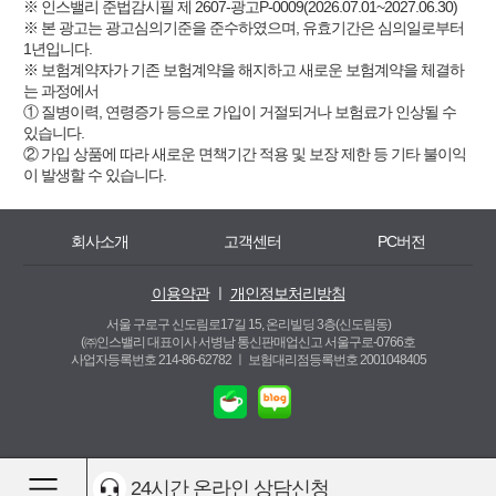
※ 인스밸리 준법감시필 제 2607-광고P-0009(2026.07.01~2027.06.30)
※ 본 광고는 광고심의기준을 준수하였으며, 유효기간은 심의일로부터
1년입니다.
※ 보험계약자가 기존 보험계약을 해지하고 새로운 보험계약을 체결하
는 과정에서
① 질병이력, 연령증가 등으로 가입이 거절되거나 보험료가 인상될 수
있습니다.
② 가입 상품에 따라 새로운 면책기간 적용 및 보장 제한 등 기타 불이익
이 발생할 수 있습니다.
회사소개
고객센터
PC버전
이용약관
ㅣ
개인정보처리방침
서울 구로구 신도림로17길 15, 온리빌딩 3층(신도림동)
(㈜인스밸리 대표이사 서병남 통신판매업신고 서울구로-0766호
사업자등록번호 214-86-62782 ㅣ
보험대리점등록번호 2001048405
24시간 온라인 상담신청