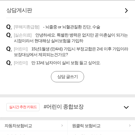
상담게시판
[무해지환급형]
- 뇌졸중 or 뇌혈관질환 진단, 수술
[실손의료]
안녕하세요. 특별한 병력은 없지만 곧 마흔살이 되가는
시점이라서 현대해상 실비보험을 가입하
[어린이]
15년1월생 (만4세) 가입시 부정교합은 2세 이후 가입이라
보장대상에서 제외되는건가요?
[어린이]
만 13세 남자아이 실비 보험 들고 싶어요.
상담 글쓰기
#어린이 종합보장
실시간 추천 키워드
#임플란트, 치아치료보장
#노후대비 연금재테크!
자동차보험비교
원클릭 보험비교
#우리집 화재, 도난대비