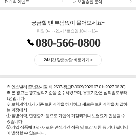
#추천골프보험
캐쉬백 이벤트
내 보험증권 분석
#바뀌기전에 4세대 가입
#무해지 건강보험
궁금할 땐 부담없이 물어보세요~
#교통사고대비 운전자보험
평일 9시 ~ 21시 / 토요일 10시 ~ 16시
080-566-0800
24시간 맞춤상담 바로가기 >
※ 인스밸리 준법감시필 제 2607-광고P-0009(2026.07.01~2027.06.30)
※ 본 광고는 광고심의기준을 준수하였으며, 유효기간은 심의일로부터
1년입니다.
※ 보험계약자가 기존 보험계약을 해지하고 새로운 보험계약을 체결하
는 과정에서
① 질병이력, 연령증가 등으로 가입이 거절되거나 보험료가 인상될 수
있습니다.
② 가입 상품에 따라 새로운 면책기간 적용 및 보장 제한 등 기타 불이익
이 발생할 수 있습니다.