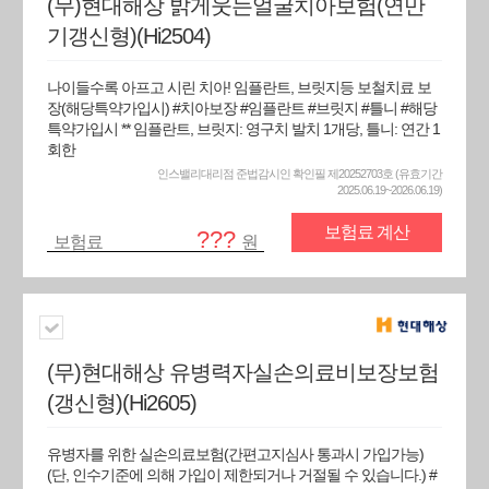
(무)현대해상 밝게웃는얼굴치아보험(연만
기갱신형)(Hi2504)
나이들수록 아프고 시린 치아! 임플란트, 브릿지등 보철치료 보
장(해당특약가입시) #치아보장 #임플란트 #브릿지 #틀니 #해당
특약가입시 ** 임플란트, 브릿지: 영구치 발치 1개당, 틀니: 연간 1
회한
인스밸리대리점 준법감시인 확인필 제20252703호 (유효기간
2025.06.19~2026.06.19)
보험료 계산
???
보험료
원
(무)현대해상 유병력자실손의료비보장보험
(갱신형)(Hi2605)
유병자를 위한 실손의료보험(간편고지심사 통과시 가입가능)
(단, 인수기준에 의해 가입이 제한되거나 거절될 수 있습니다.) #