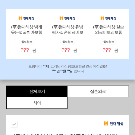
(무)현대해상 밝게
(무)현대해상 유병
(무)현대해상 실손
웃는얼굴치아보험
력자실손의료비보
의료비보장보험
(연만기갱신형)
장보험(갱신형)
(갱신형)(Hi2605)
월보험료
월보험료
월보험료
(Hi2504)
(Hi2605)
???
???
???
원
원
원
보험나이
**세
고객님의 상령일(보험료 인상 예정일)은
****년 **월 **일
입니다.
전체보기
실손의료
치아