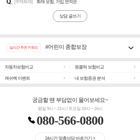
[주택화재]
화재 보험, 가입 면적은
상담 글쓰기
#어린이 종합보장
실시간 추천 키워드
#임플란트, 치아치료보장
#노후대비 연금재테크!
#우리집 화재, 도난대비
자동차보험비교
원클릭 보험비교
#추천골프보험
캐쉬백 이벤트
내 보험증권 분석
#바뀌기전에 4세대 가입
#무해지 건강보험
#교통사고대비 운전자보험
궁금할 땐 부담없이 물어보세요~
평일 9시 ~ 21시 / 토요일 10시 ~ 16시
080-566-0800
24시간 맞춤상담 바로가기 >