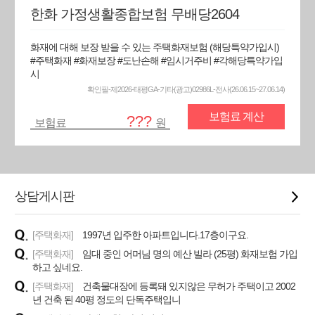
한화 가정생활종합보험 무배당2604
화재에 대해 보장 받을 수 있는 주택화재보험 (해당특약가입시)
#주택화재 #화재보장 #도난손해 #임시거주비 #각해당특약가입
시
확인필-제2026-태평GA-기타(광고)02986L-전사(26.06.15~27.06.14)
보험료 계산
???
보험료
원
상담게시판
[주택화재]
1997년 입주한 아파트입니다.17층이구요.
[주택화재]
임대 중인 어머님 명의 예산 빌라 (25평) 화재보험 가입
하고 싶네요.
[주택화재]
건축물대장에 등록돼 있지않은 무허가 주택이고 2002
년 건축 된 40평 정도의 단독주택입니