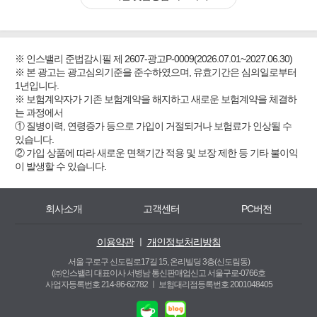
※ 인스밸리 준법감시필 제 2607-광고P-0009(2026.07.01~2027.06.30)
※ 본 광고는 광고심의기준을 준수하였으며, 유효기간은 심의일로부터
1년입니다.
※ 보험계약자가 기존 보험계약을 해지하고 새로운 보험계약을 체결하
는 과정에서
① 질병이력, 연령증가 등으로 가입이 거절되거나 보험료가 인상될 수
있습니다.
② 가입 상품에 따라 새로운 면책기간 적용 및 보장 제한 등 기타 불이익
이 발생할 수 있습니다.
회사소개
고객센터
PC버전
이용약관
ㅣ
개인정보처리방침
서울 구로구 신도림로17길 15, 온리빌딩 3층(신도림동)
(㈜인스밸리 대표이사 서병남 통신판매업신고 서울구로-0766호
사업자등록번호 214-86-62782 ㅣ
보험대리점등록번호 2001048405