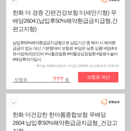
한화 더 경증 간편건강보험Ⅱ(세만기형) 무
배당2604:(납입후50%해약환급금지급형,간
편고지형)
납입후50%해약환급금지급형으로 납입기간 중 해지 시 해약환
급금이 없는 대신 기본형대비 보험료 부담은 낮춘 상품! #암(4대
유사암제외)진단비 #뇌혈관질환 #허혈성심장질환 #질병수술비
#해당특약가입시
확인필-제2026-태평GA-기타(광고)02984L-전사(26.06.15~27.06.14)
보험료 계산
???
보험료
원
한화 더건강한 한아름종합보험 무배당
2604:납입후50%해약환급금지급형_건강고