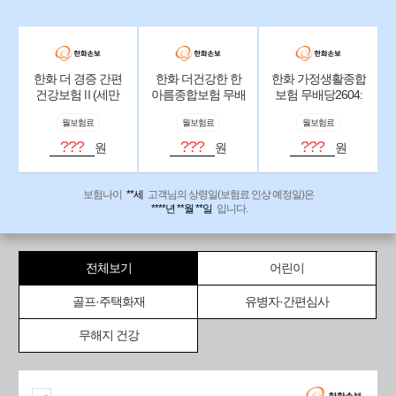
한화 더 경증 간편
한화 더건강한 한
한화 가정생활종합
건강보험Ⅱ(세만
아름종합보험 무배
보험 무배당2604:
기형) 무배당2604:
당2604:납입후
골프플랜
월보험료
월보험료
월보험료
(납입후50%해약환
50%해약환급금지
급금지급형,간편고
급형_건강고지형
???
???
???
원
원
원
지형)
보험나이
**세
고객님의 상령일(보험료 인상 예정일)은
****년 **월 **일
입니다.
전체보기
어린이
골프·주택화재
유병자·간편심사
무해지 건강