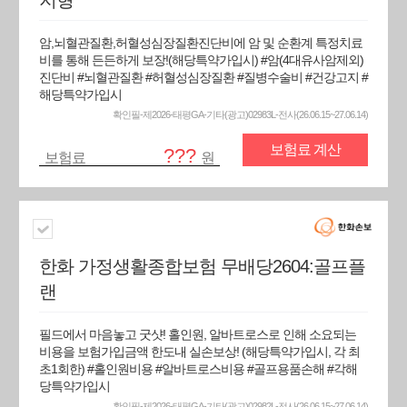
지형
암,뇌혈관질환,허혈성심장질환진단비에 암 및 순환계 특정치료
비를 통해 든든하게 보장!(해당특약가입시) #암(4대유사암제외)
진단비 #뇌혈관질환 #허혈성심장질환 #질병수술비 #건강고지 #
해당특약가입시
확인필-제2026-태평GA-기타(광고)02983L-전사(26.06.15~27.06.14)
보험료 계산
???
보험료
원
한화 가정생활종합보험 무배당2604:골프플
랜
필드에서 마음놓고 굿샷! 홀인원, 알바트로스로 인해 소요되는
비용을 보험가입금액 한도내 실손보상! (해당특약가입시, 각 최
초1회한) #홀인원비용 #알바트로스비용 #골프용품손해 #각해
당특약가입시
확인필-제2026-태평GA-기타(광고)02982L-전사(26.06.15~27.06.14)