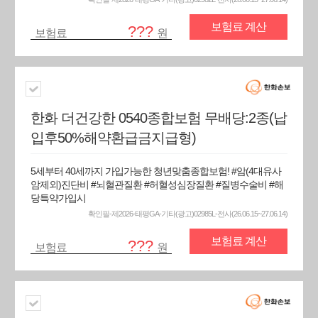
보험료 계산
???
보험료
원
한화 더건강한 0540종합보험 무배당:2종(납
입후50%해약환급금지급형)
5세부터 40세까지 가입가능한 청년맞춤종합보험! #암(4대유사
암제외)진단비 #뇌혈관질환 #허혈성심장질환 #질병수술비 #해
당특약가입시
확인필-제2026-태평GA-기타(광고)02985L-전사(26.06.15~27.06.14)
보험료 계산
???
보험료
원