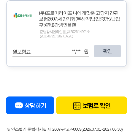
(무)프로미라이프 나에게맞춘 고당지 간편
보험2607:세만기형(무해약(납입중0%/납입
후50%))간병인플랜
준법감시인확인필_제2026-14901호
(2026.07.21~2027.07.20)
확인
**,*** 원
월보험료:
상담하기
보험료 확인
※ 인스밸리 준법감시필 제 2607-광고P-0009(2026.07.01~2027.06.30)