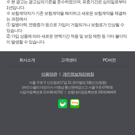
※ 본 광고는 광고심의기준을 준수하였으며, 유효기간은 심의일로부터
1년입니다.
※ 보험계약자가 기존 보험계약을 해지하고 새로운 보험계약을 체결하
는 과정에서
① 질병이력, 연령증가 등으로 가입이 거절되거나 보험료가 인상될 수
있습니다.
② 가입 상품에 따라 새로운 면책기간 적용 및 보장 제한 등 기타 불이익
이 발생할 수 있습니다.
회사소개
고객센터
PC버전
이용약관
ㅣ
개인정보처리방침
서울 구로구 신도림로17길 15, 온리빌딩 3층(신도림동)
(㈜인스밸리 대표이사 서병남 통신판매업신고 서울구로-0766호
사업자등록번호 214-86-62782 ㅣ
보험대리점등록번호 2001048405