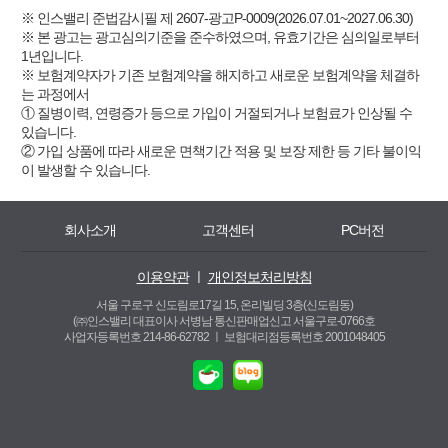
※ 인스밸리 준법감시필 제 2607-광고P-0009(2026.07.01~2027.06.30)
※ 본 광고는 광고심의기준을 준수하였으며, 유효기간은 심의일로부터
1년입니다.
※ 보험계약자가 기존 보험계약을 해지하고 새로운 보험계약을 체결하
는 과정에서
① 질병이력, 연령증가 등으로 가입이 거절되거나 보험료가 인상될 수
있습니다.
② 가입 상품에 따라 새로운 면책기간 적용 및 보장 제한 등 기타 불이익
이 발생할 수 있습니다.
회사소개
고객센터
PC버전
이용약관
ㅣ
개인정보처리방침
서울 구로구 신도림로17길 15, 온리빌딩 3층(신도림동)
(㈜인스밸리 대표이사 서병남 통신판매업신고 서울구로-0766호
사업자등록번호 214-86-62782 ㅣ
보험대리점등록번호 2001048405