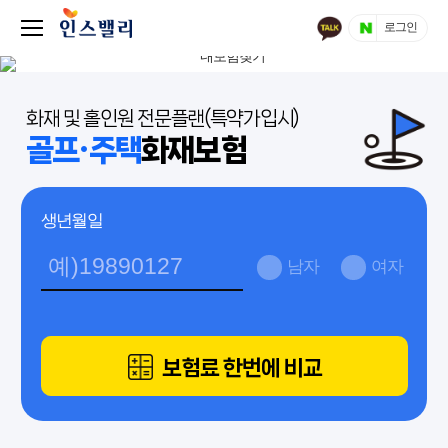
로그인
화재 및 홀인원 전문플랜(특약가입시)
골프·주택
화재보험
생년월일
남자
여자
보험료 한번에 비교