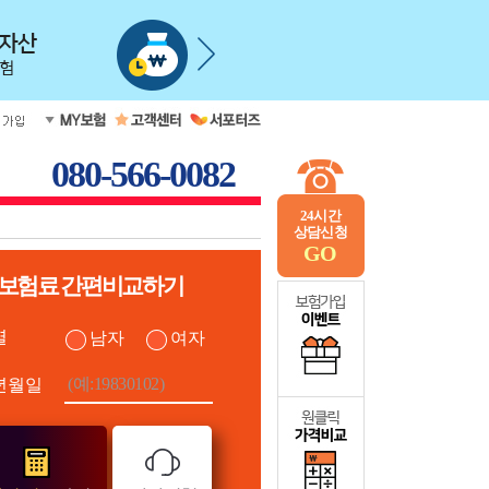
080-566-0082
24시간
상담신청
GO
보험료 간편비교하기
별
남자
여자
년월일