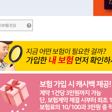
간
사보험:건강