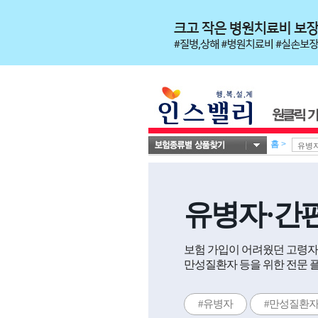
홈
>
유병자·간
보험 가입이 어려웠던 고령자,
만성질환자 등을 위한 전문 
#유병자
#만성질환