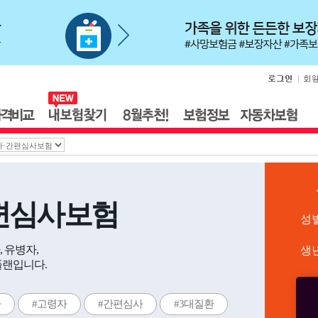
편심사보험
성
 유병자,
생
플랜입니다.
자
#고령자
#간편심사
#3대질환