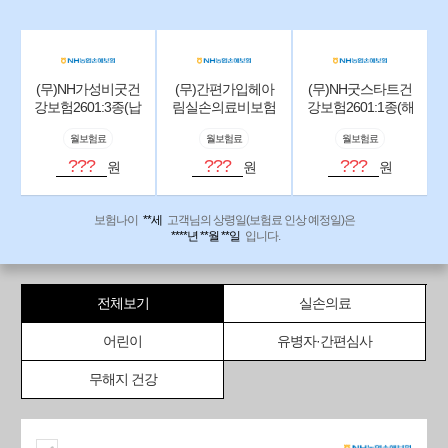
(무)NH가성비굿건
(무)간편가입헤아
(무)NH굿스타트건
강보험2601:3종(납
림실손의료비보험
강보험2601:1종(해
입면제형)(해약환
2601
약환급금미지급형
월보험료
월보험료
월보험료
급금미지급형Ⅱ)
Ⅱ)
???
???
???
원
원
원
보험나이
**세
고객님의 상령일(보험료 인상 예정일)은
****년 **월 **일
입니다.
전체보기
실손의료
어린이
유병자·간편심사
무해지 건강