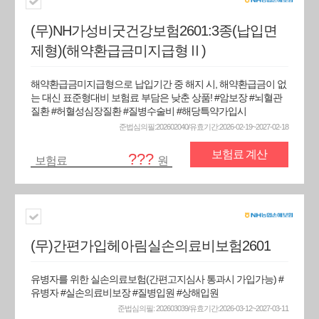
(무)NH가성비굿건강보험2601:3종(납입면
제형)(해약환급금미지급형Ⅱ)
해약환급금미지급형으로 납입기간 중 해지 시, 해약환급금이 없
는 대신 표준형대비 보험료 부담은 낮춘 상품! #암보장 #뇌혈관
질환 #허혈성심장질환 #질병수술비 #해당특약가입시
준법심의필:202602040/유효기간:2026-02-19~2027-02-18
보험료 계산
???
보험료
원
(무)간편가입헤아림실손의료비보험2601
유병자를 위한 실손의료보험(간편고지심사 통과시 가입가능) #
유병자 #실손의료비보장 #질병입원 #상해입원
준법심의필: 202603039/유효기간:2026-03-12~2027-03-11