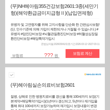
(무)NH헤아림355건강보험2601:3종(세만기
형)(해약환급금미지급형Ⅱ)(납입면제형)
유병자 및 고연령자를 위해 고지사항을 단순화 한 간편심사보험!
(단, 인수기준에 의해 가입이 제한되거나 거절될 수 있습니다.) #
유병자 #암진단비보장 #뇌혈관질환진단비보장 #허혈성심장질
환진단비보장 #해당특약가입시
준법심의필:202603041/유효기간:2026-03-12~2027-03-11
보험료 계산
???
보험료
원
(무)헤아림실손의료비보험2601
질병, 상해로 인한 병원치료비를 갱신을 통해 100세까지 보장(기
본계약+해당특약가입시)(1년마다 갱신되고, 5년마다 재가입을
통해 최대 100세까지 보장가능하며 재가입시 보장내용이 변경