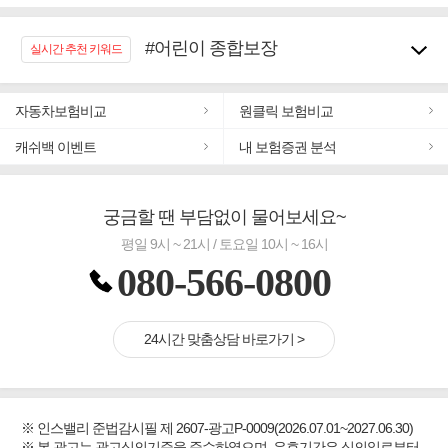
#어린이 종합보장
실시간 추천 키워드
#임플란트, 치아치료보장
#노후대비 연금재테크!
자동차보험비교
원클릭 보험비교
#우리집 화재, 도난대비
#추천골프보험
캐쉬백 이벤트
내 보험증권 분석
#바뀌기전에 4세대 가입
#무해지 건강보험
궁금할 땐 부담없이 물어보세요~
#교통사고대비 운전자보험
평일 9시 ~ 21시 / 토요일 10시 ~ 16시
080-566-0800
24시간 맞춤상담 바로가기 >
※ 인스밸리 준법감시필 제 2607-광고P-0009(2026.07.01~2027.06.30)
※ 본 광고는 광고심의기준을 준수하였으며, 유효기간은 심의일로부터