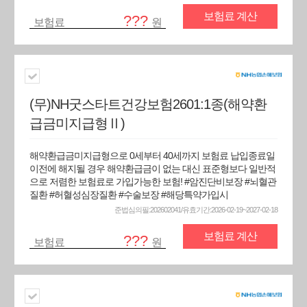
보험료 계산
???
보험료
원
(무)NH굿스타트건강보험2601:1종(해약환
급금미지급형Ⅱ)
해약환급금미지급형으로 0세부터 40세까지 보험료 납입종료일
이전에 해지될 경우 해약환급금이 없는 대신 표준형보다 일반적
으로 저렴한 보험료로 가입가능한 보험! #암진단비보장 #뇌혈관
질환 #허혈성심장질환 #수술보장 #해당특약가입시
준법심의필:202602041/유효기간:2026-02-19~2027-02-18
보험료 계산
???
보험료
원