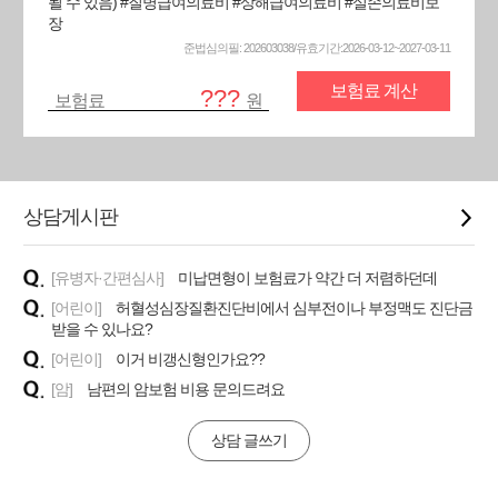
될 수 있음) #질병급여의료비 #상해급여의료비 #실손의료비보
장
준법심의필: 202603038/유효기간:2026-03-12~2027-03-11
보험료 계산
???
보험료
원
상담게시판
[유병자·간편심사]
미납면형이 보험료가 약간 더 저렴하던데
[어린이]
허혈성심장질환진단비에서 심부전이나 부정맥도 진단금
받을 수 있나요?
[어린이]
이거 비갱신형인가요??
[암]
남편의 암보험 비용 문의드려요
상담 글쓰기