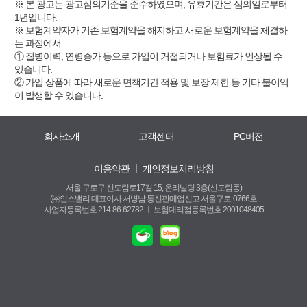
※ 본 광고는 광고심의기준을 준수하였으며, 유효기간은 심의일로부터
1년입니다.
※ 보험계약자가 기존 보험계약을 해지하고 새로운 보험계약을 체결하
는 과정에서
① 질병이력, 연령증가 등으로 가입이 거절되거나 보험료가 인상될 수
있습니다.
② 가입 상품에 따라 새로운 면책기간 적용 및 보장 제한 등 기타 불이익
이 발생할 수 있습니다.
회사소개
고객센터
PC버전
이용약관
ㅣ
개인정보처리방침
서울 구로구 신도림로17길 15, 온리빌딩 3층(신도림동)
(㈜인스밸리 대표이사 서병남 통신판매업신고 서울구로-0766호
사업자등록번호 214-86-62782 ㅣ
보험대리점등록번호 2001048405