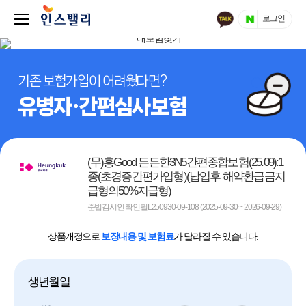
로그인
기존 보험가입이 어려웠다면?
유병자·간편심사보험
(무)흥Good 든든한3N5간편종합보험(25.09):1
종(초경증간편가입형)(납입후 해약환급금지
급형의50%지급형)
준법감시인 확인필L250930-09-108 (2025-09-30 ~ 2026-09-29)
상품개정으로
보장내용 및 보험료
가 달라질 수 있습니다.
생년월일