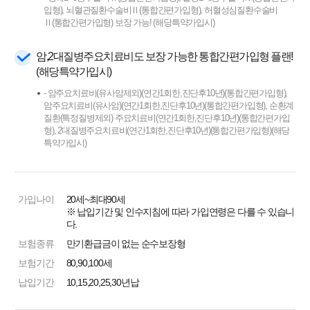
입형), 뇌혈관질환수술비Ⅱ(통합간편가입형), 허혈성심질환수술비
Ⅱ(통합간편가입형) 보장 가능! (해당특약가입시)
암,2대질병주요치료비도 보장 가능한 통합간편가입형 플랜!
(해당특약가입시)
- 암주요치료비(유사암제외)(연간1회한,진단후10년)(통합간편가입형),
암주요치료비(유사암)(연간1회한,진단후10년)(통합간편가입형), 순환계
질환(특정질병제외) 주요치료비(연간1회한,진단후10년)(통합간편가입
형), 2대질병주요치료비(연간1회한,진단후10년)(통합간편가입형)(해당
특약가입시)
가입나이
20세~최대90세
※ 납입기간 및 인수지침에 따라 가입연령은 다를 수 있습니
다.
보험종류
만기환급금이 없는 순수보장형
보험기간
80,90,100세
납입기간
10,15,20,25,30년납