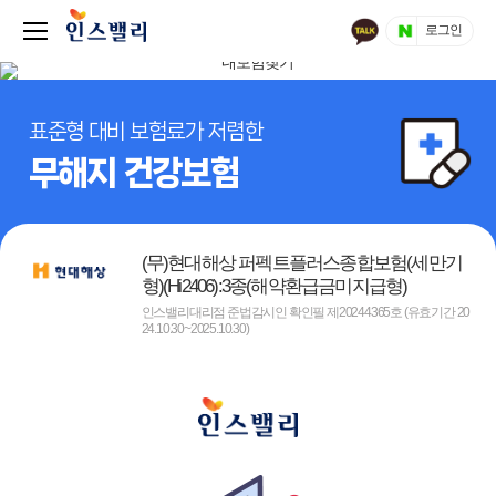
로그인
표준형 대비 보험료가 저렴한
무해지 건강보험
(무)현대해상 퍼펙트플러스종합보험(세만기
형)(Hi2406):3종(해약환급금미지급형)
인스밸리대리점 준법감시인 확인필 제20244365호 (유효기간 20
24.10.30~2025.10.30)