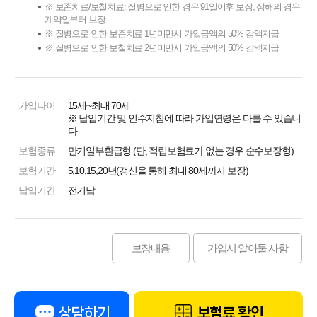
※ 보존치료/보철치료: 질병으로 인한 경우 91일이후 보장, 상해의 경우
계약일부터 보장
※ 질병으로 인한 보존치료 1년미만시 가입금액의 50% 감액지급
※ 질병으로 인한 보철치료 2년미만시 가입금액의 50% 감액지급
가입나이
15세~최대 70세
※ 납입기간 및 인수지침에 따라 가입연령은 다를 수 있습니
다.
보험종류
만기일부환급형 (단, 적립보험료가 없는 경우 순수보장형)
보험기간
5,10,15,20년(갱신을 통해 최대 80세까지 보장)
납입기간
전기납
보장내용
가입시 알아둘 사항
상담하기
보험료 확인