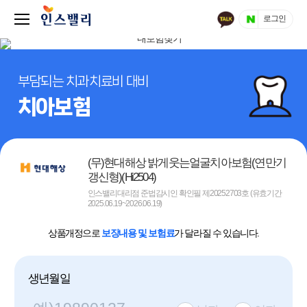
로그인
부담되는 치과치료비 대비
치아보험
(무)현대해상 밝게웃는얼굴치아보험(연만기
갱신형)(Hi2504)
인스밸리대리점 준법감시인 확인필 제20252703호 (유효기간
2025.06.19~2026.06.19)
상품개정으로
보장내용 및 보험료
가 달라질 수 있습니다.
생년월일