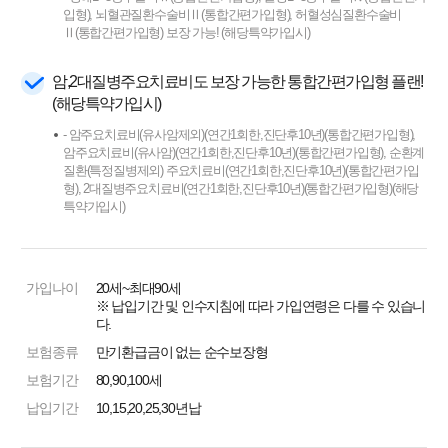
입형), 뇌혈관질환수술비Ⅱ(통합간편가입형), 허혈성심질환수술비
Ⅱ(통합간편가입형) 보장 가능! (해당특약가입시)
암,2대질병주요치료비도 보장 가능한 통합간편가입형 플랜!
(해당특약가입시)
- 암주요치료비(유사암제외)(연간1회한,진단후10년)(통합간편가입형),
암주요치료비(유사암)(연간1회한,진단후10년)(통합간편가입형), 순환계
질환(특정질병제외) 주요치료비(연간1회한,진단후10년)(통합간편가입
형), 2대질병주요치료비(연간1회한,진단후10년)(통합간편가입형)(해당
특약가입시)
가입나이
20세~최대90세
※ 납입기간 및 인수지침에 따라 가입연령은 다를 수 있습니
다.
보험종류
만기환급금이 없는 순수보장형
보험기간
80,90,100세
납입기간
10,15,20,25,30년납