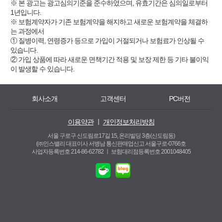
※ 본 광고는 광고심의기준을 준수하였으며, 유효기간은 심의일로부터
1년입니다.
※ 보험계약자가 기존 보험계약을 해지하고 새로운 보험계약을 체결하
는 과정에서
① 질병이력, 연령증가 등으로 가입이 거절되거나 보험료가 인상될 수
있습니다.
② 가입 상품에 따라 새로운 면책기간 적용 및 보장 제한 등 기타 불이익
이 발생할 수 있습니다.
회사소개
고객센터
PC버전
이용약관
ㅣ
개인정보처리방침
서울 구로구 신도림로17길 15, 온리빌딩 3층(신도림동)
(㈜인스밸리 대표이사 서병남 통신판매업신고 서울구로-0766호
사업자등록번호 214-86-62782 ㅣ
보험대리점등록번호 2001048405