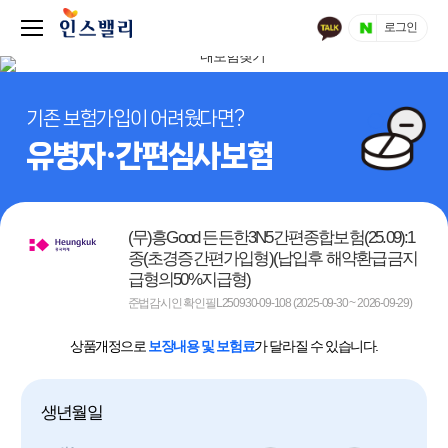
로그인
기존 보험가입이 어려웠다면?
유병자·간편심사보험
(무)흥Good 든든한3N5간편종합보험(25.09):1
종(초경증간편가입형)(납입후 해약환급금지
급형의50%지급형)
준법감시인 확인필L250930-09-108 (2025-09-30 ~ 2026-09-29)
상품개정으로
보장내용 및 보험료
가 달라질 수 있습니다.
생년월일