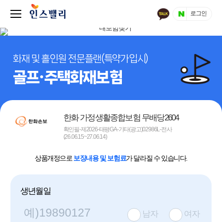
로그인
화재 및 홀인원 전문플랜(특약가입시)
골프·주택화재보험
한화 가정생활종합보험 무배당2604
확인필-제2026-태평GA-기타(광고)02986L-전사
(26.06.15~27.06.14)
상품개정으로
보장내용 및 보험료
가 달라질 수 있습니다.
생년월일
남자
여자