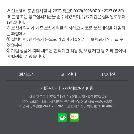
※ 인스밸리 준법감시필 제 2607-광고P-0009(2026.07.01~2027.06.30)
※ 본 광고는 광고심의기준을 준수하였으며, 유효기간은 심의일로부터
1년입니다.
※ 보험계약자가 기존 보험계약을 해지하고 새로운 보험계약을 체결하
는 과정에서
① 질병이력, 연령증가 등으로 가입이 거절되거나 보험료가 인상될 수
있습니다.
② 가입 상품에 따라 새로운 면책기간 적용 및 보장 제한 등 기타 불이익
이 발생할 수 있습니다.
회사소개
고객센터
PC버전
이용약관
ㅣ
개인정보처리방침
서울 구로구 신도림로17길 15, 온리빌딩 3층(신도림동)
(㈜인스밸리 대표이사 서병남 통신판매업신고 서울구로-0766호
사업자등록번호 214-86-62782 ㅣ
보험대리점등록번호 2001048405