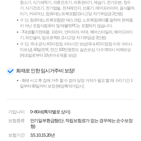
청소기, 식기세척기, 의류건조기, 의류관리기, 제습기, 전기오븐, 정수
기, 식기건조기, 전기밥솥, 전자레인지, 선풍기, 에어프라이어, 음식물처
리기, 커피머신, 컴퓨터(노트북포함) (1사고당 자기부담금 2만원)
※ 단, 컴퓨터(노트북포함)은 테스크탑, 노트북컴퓨터를 말하며 완제품
이 아닌 조립식컴퓨터 및 태블릿PC는 포함되지 않습니다.
- 7대생활가전제품: 프린터, 안마의자, 비데, 헤어스타일러, 헤어드라이
기, 와인셀러, 빔프로젝트 (1사고당 자기부담금 2만원)
※ 단, 국내 공식 AS지정점 수리시만 보상(국내 AS지정점 이외 수리시
미보상), 60일면책, 연간 100만원한도 실손보상, 다수계약시 비례보상
(제조일로부터 10년이내 제품 보상)
화재로 인한 임시거주비 보장!
- 화재 사고 후 집에 거주 할 수 없어 당장 거처가 필요 할 때 수리기간 1
일부터 90일까지 보장 (해당특약가입시)
가입나이
0~80세(특약별로 상이)
보험종류
만기일부환급형(단, 적립보험료가 없는 경우에는 순수보장
형)
보험기간
3,5,10,15,20년