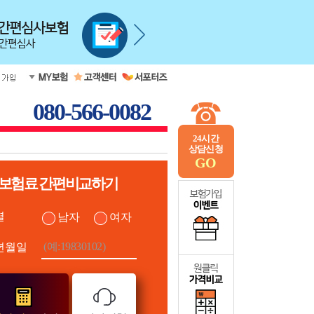
080-566-0082
24시간
상담신청
GO
보험료 간편비교하기
별
남자
여자
년월일