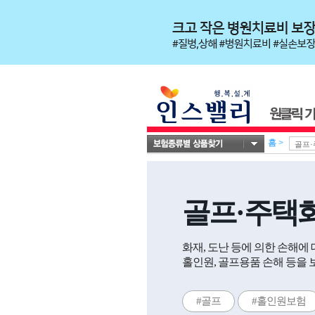
홈
>
골프·주택
화재, 도난 등에 의한 손해
홀인원, 골프용품 손해 등을
#골프
#홀인원보험