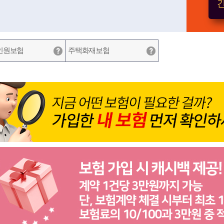
간
인원보험
주택화재보험