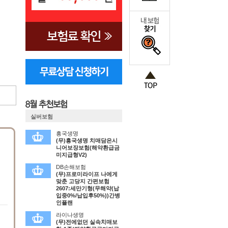
실버보험
흥국생명
(무)흥국생명 치매담은시
니어보장보험(해약환급금
미지급형V2)
DB손해보험
(무)프로미라이프 나에게
맞춘 고당지 간편보험
2607:세만기형(무해약(납
입중0%/납입후50%))간병
인플랜
라이나생명
(무)전에없던 실속치매보