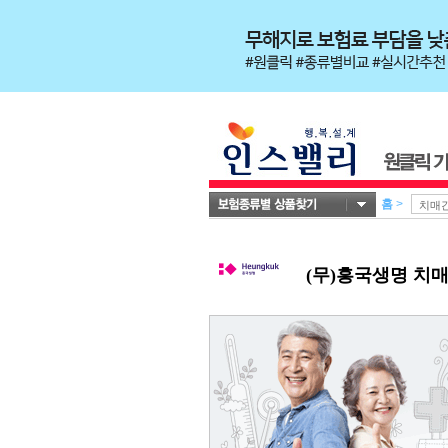
홈
>
(무)흥국생명 치