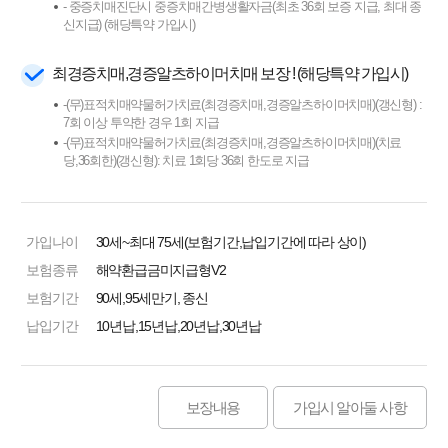
- 중증치매진단시 중증치매간병생활자금(최초 36회 보증 지급, 최대 종
신지급) (해당특약 가입시)
최경증치매,경증알츠하이머치매 보장 ! (해당특약 가입시)
-(무)표적치매약물허가치료(최경증치매,경증알츠하이머치매)(갱신형) :
7회 이상 투약한 경우 1회 지급
-(무)표적치매약물허가치료(최경증치매,경증알츠하이머치매)(치료
당,36회한)(갱신형): 치료 1회당 36회 한도로 지급
가입나이
30세~최대 75세(보험기간,납입기간에 따라 상이)
보험종류
해약환급금미지급형V2
보험기간
90세,95세만기, 종신
납입기간
10년납,15년납,20년납,30년납
보장내용
가입시 알아둘 사항