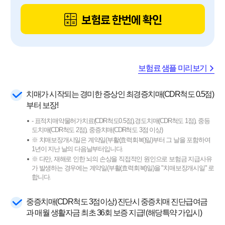
보험료 한번에 확인
보험료 샘플 미리보기
치매가 시작되는 경미한 증상인 최경증치매(CDR척도 0.5점)
부터 보장!
- 표적치매약물허가치료(CDR척도0.5점),경도치매(CDR척도 1점), 중등
도치매(CDR척도 2점), 중증치매(CDR척도 3점 이상)
※ 치매보장개시일은 계약일(부활(효력회복)일)부터 그 날을 포함하여
1년이 지난 날의 다음날부터입니다.
※ 다만, 재해로 인한 뇌의 손상을 직접적인 원인으로 보험금 지급사유
가 발생하는 경우에는 계약일(부활(효력회복)일)을 "치매보장개시일" 로
합니다.
중증치매(CDR척도 3점이상) 진단시 중증치매 진단급여금
과 매월 생활자금 최초 36회 보증 지급! (해당특약 가입시)