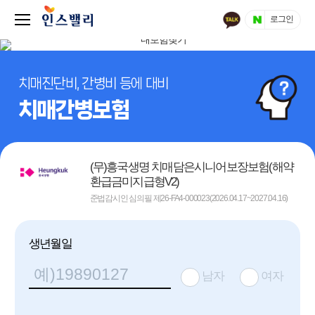
로그인
치매진단비, 간병비 등에 대비
치매간병보험
(무)흥국생명 치매담은시니어보장보험(해약
환급금미지급형V2)
준법감시인 심의필 제26-FA4-000023(2026.04.17~2027.04.16)
생년월일
남자
여자