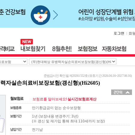
준법감시인 확인필 제20261552호 (유효기간 2026.06.16~2027.06.16)
력자실손의료비보장보험(갱신형)(Hi2605)
보험료를 알아보세요!
실시간보험료계산
만기환급금이 없는 순수보장형
1년 (보장내용 변경주기: 3년)
(※ 갱신 및 재가입 통해 최대 110세까지 보장)
전기납