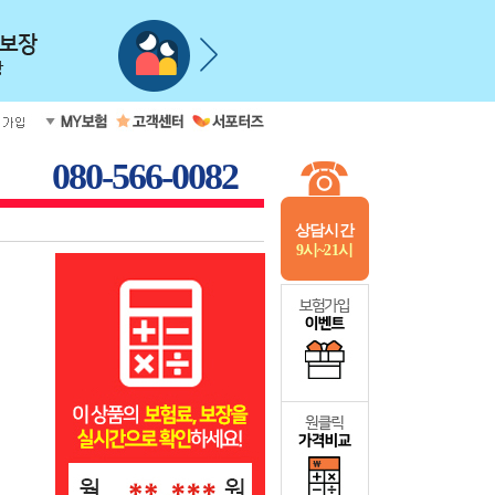
080-566-0082
상담시간
9시~21시