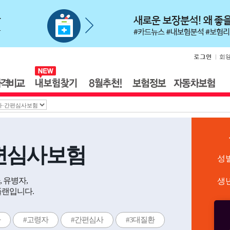
편심사보험
성
 유병자,
생
플랜입니다.
자
#고령자
#간편심사
#3대질환