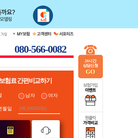
080-566-0082
24시간
상담신청
GO
보험료 간편비교하기
별
남자
여자
년월일