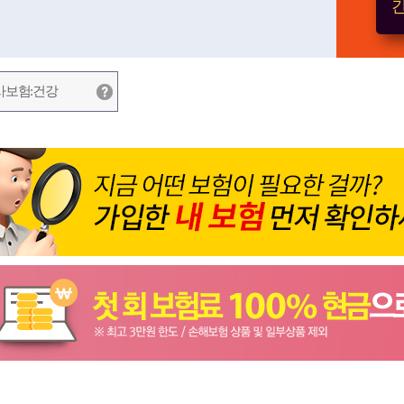
간
사보험:건강