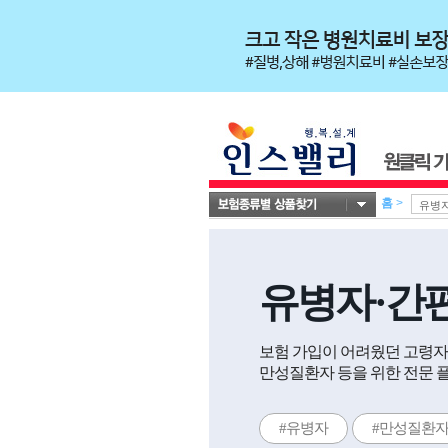
홈
>
유병자·간
보험 가입이 어려웠던 고령자,
만성질환자 등을 위한 전문 
#유병자
#만성질환