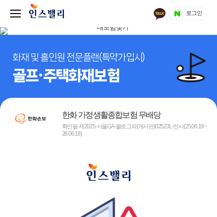
로그인
화재 및 홀인원 전문플랜(특약가입시)
골프·주택화재보험
한화 가정생활종합보험 무배당
확인필-제2025-서울GA-블로그외(게시판)02523L-전사(25.06.19~
26.06.18)