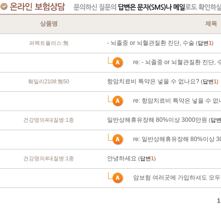
상품명
제목
- 뇌졸중 or 뇌혈관질환 진단, 수술
퍼펙트플러스:無
(
답변
1
)
re: - 뇌졸중 or 뇌혈관질환 진단,
항암치료비 특약은 넣을 수 없나요?
훼밀리2108:無50
(
답변
1
)
re: 항암치료비 특약은 넣을 수 없
일반상해휴유장해 80%이상 3000만원
건강명의4대질병:1종
(
답
re: 일반상해휴유장해 80%이상 3
안녕하세요
건강명의4대질병:1종
(
답변
1
)
암보험 여러곳에 가입하셔도 모두
1