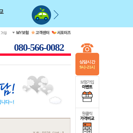
080-566-0082
상담시간
9시~21시