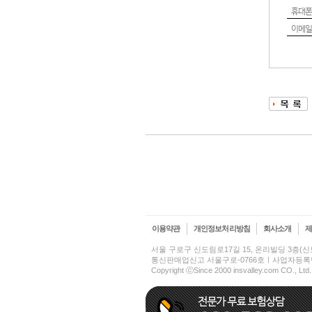
휴대폰
이메일
이용약관
개인정보처리방침
회사소개
서울 구로구 신도림로17길 15, 온리빌딩 3층
통신판매업신고 서울구로-0766호ㅣ사업자등록번호 2
Copyright ⓒSince 2000 insvalley.com CO., Ltd.