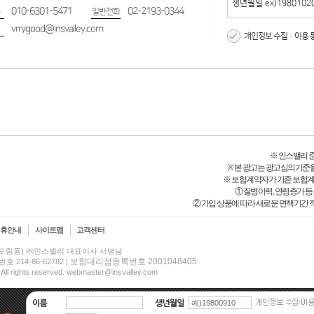
010-6301-5471
02-2193-0344
일반전화
vrrygood@insvalley.com
개인정보 수집·이용 
※ 인스밸리 준법감
※ 본 광고는 광고심의기준
※ 보험계약자가 기존 보험
① 질병이력, 연령증가 
② 가입 상품에 따라 새로운 면책기간 적
제휴안내
사이트맵
고객센터
(신도림동) ㈜인스밸리 대표이사 서병남
보험대리점등록번호 2001048405
14-86-62782 |
 All rights reserved. webmaster@insvalley.com