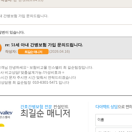
작성자:
김*현 (2026.04.15)
아내 간병보험 가입 문의드립니다.
답변이 있습니다.
re: 51세 아내 간병보험 가입 문의드립니다.
작성자:
(2026.04.16)
최길순 매니저
객님 안녕하세요~ 보험비교몰 인스밸리 최 길순팀장입니다.
험사 비교상담/ 맞춤설계가능 /가성비효과 =
시간 문자 주시면 시간 맞춰서 연락드리겠습니다
담원 최 길순팀장 010-6301-5471 입니다
간호간병보험 전문
컨설턴트
다이렉트 상담
으로 편
최길순 매니저