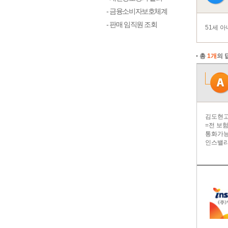
- 금융소비자보호체계
- 판매 임직원 조회
51세 
총
1개
의 
김도현고
=전 보
통화가능
인스밸리상