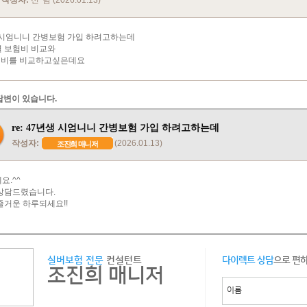
작성자:
신*남 (2026.01.13)
 시엄니니 간병보험 가입 하려고하는데
 보험비 비교와
병비를 비교하고싶은데요
답변이 있습니다.
re: 47년생 시엄니니 간병보험 가입 하려고하는데
작성자:
(2026.01.13)
조진희 매니저
요.^^
상담드렸습니다.
즐거운 하루되세요!!
실버보험 전문
컨설턴트
다이렉트 상담
으로 편
조진희 매니저