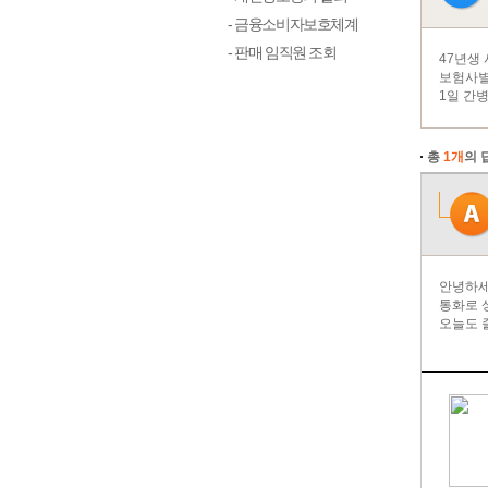
- 금융소비자보호체계
- 판매 임직원 조회
47년생
보험사별
1일 간
총
1개
의 
안녕하세
통화로 
오늘도 