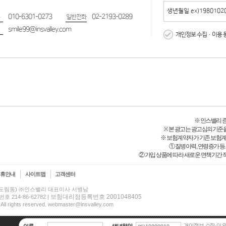
010-6301-0273
02-2193-0289
일반전화
smile99@insvalley.com
개인정보 수집·이용 
※ 인스밸리 준법감
※ 본 광고는 광고심의기준
※ 보험계약자가 기존 보험
① 질병이력, 연령증가 
② 가입 상품에 따라 새로운 면책기간 적
제휴안내
사이트맵
고객센터
(신도림동) ㈜인스밸리 대표이사 서병남
보험대리점등록번호 2001048405
14-86-62782 |
 All rights reserved. webmaster@insvalley.com