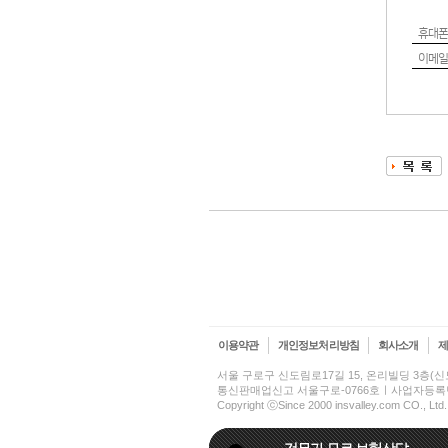
휴대폰
이메일
이용약관
개인정보처리방침
회사소개
서울 구로구 신도림로17길 15, 온리빌딩 3층
통신판매업신고 서울구로-0766호ㅣ사업자등록번호 2
Copyright ⓒSince 2000 insvalley.com CO., Ltd.