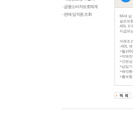
- 금융소비자보호체계
- 판매 임직원 조회
66세 남
실손보험
ADL 
지급되는
아래조건
-ADL
>월10
>치매진
>간편심
>납입기간
>해약환
>월보험