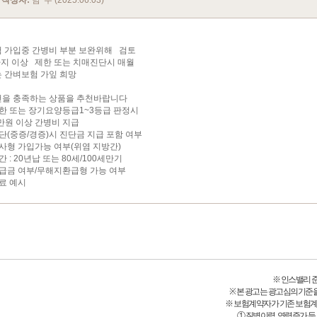
작성자:
남*우 (2025.06.03)
 가입중 간병비 부분 보완위해 검토
3가지 이상 제한 또는 치매진단시 매월
 간벼보험 가잎 희망
을 충족하는 상품을 추천바랍니다
 제한 또는 장기요양등급1~3등급 판정시
0만원 이상 간병비 지급
단(중증/경증)시 진단금 지급 포함 여부
사형 가입가능 여부(위염 지방간)
 : 20년납 또는 80세/100세만기
급금 여부/무해지환급형 가능 여부
료 예시
※ 인스밸리 준법감
※ 본 광고는 광고심의기준
※ 보험계약자가 기존 보험
① 질병이력, 연령증가 