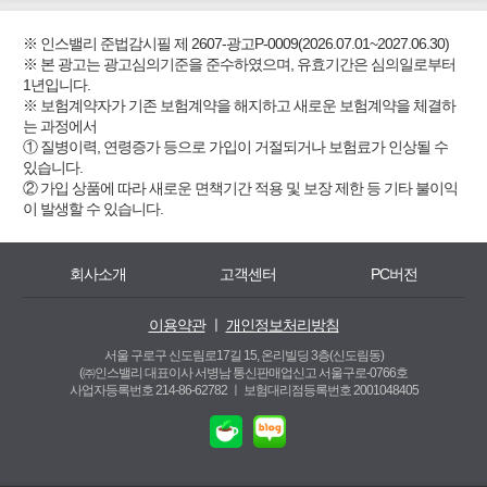
※ 인스밸리 준법감시필 제 2607-광고P-0009(2026.07.01~2027.06.30)
※ 본 광고는 광고심의기준을 준수하였으며, 유효기간은 심의일로부터
1년입니다.
※ 보험계약자가 기존 보험계약을 해지하고 새로운 보험계약을 체결하
는 과정에서
① 질병이력, 연령증가 등으로 가입이 거절되거나 보험료가 인상될 수
있습니다.
② 가입 상품에 따라 새로운 면책기간 적용 및 보장 제한 등 기타 불이익
이 발생할 수 있습니다.
회사소개
고객센터
PC버전
이용약관
ㅣ
개인정보처리방침
서울 구로구 신도림로17길 15, 온리빌딩 3층(신도림동)
(㈜인스밸리 대표이사 서병남 통신판매업신고 서울구로-0766호
사업자등록번호 214-86-62782 ㅣ
보험대리점등록번호 2001048405