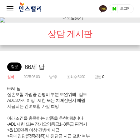
로그인
상담 게시판
66세 남
질문
실버
2025.06.03
남*우
조회수 5490
답변
0
66세 남
실손보험 가입중 간병비 부분 보완위해 검토
ADL 3가지 이상 제한 또는 치매진단시 매월
지급되는 간벼보험 가잎 희망
아래조건을 충족하는 상품을 추천바랍니다
-ADL 제한 또는 장기요양등급1~3등급 판정시
>월100만원 이상 간병비 지급
>치매진단(중증/경증)시 진단금 지급 포함 여부