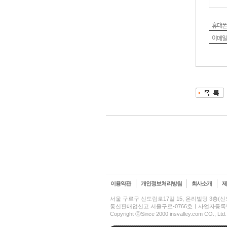
휴대폰
이메일
이용약관
개인정보처리방침
회사소개
서울 구로구 신도림로17길 15, 온리빌딩 3층
통신판매업신고 서울구로-0766호ㅣ사업자등록번호 2
Copyright ⓒSince 2000 insvalley.com CO., Ltd.