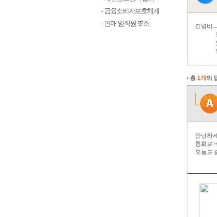
- 금융소비자보호체계
- 판매 임직원 조회
간병비ㅡ
월보장
몇년
월. 
총
1개
의 
안녕하세
통화로 
오늘도 