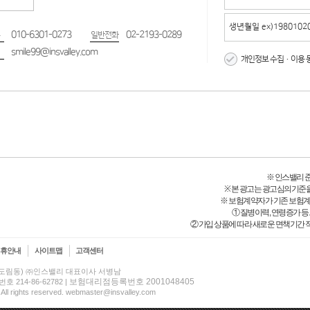
010-6301-0273
02-2193-0289
일반전화
smile99@insvalley.com
개인정보 수집·이용 
※ 인스밸리 준법감
※ 본 광고는 광고심의기준
※ 보험계약자가 기존 보험
① 질병이력, 연령증가 
② 가입 상품에 따라 새로운 면책기간 적
제휴안내
사이트맵
고객센터
(신도림동) ㈜인스밸리 대표이사 서병남
보험대리점등록번호 2001048405
14-86-62782 |
 All rights reserved. webmaster@insvalley.com