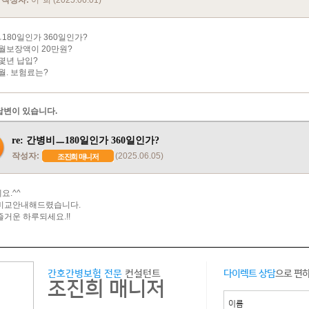
작성자:
이*희 (2025.06.01)
180일인가 360일인가?
액이 20만원?
 납입?
보험료는?
답변이 있습니다.
re: 간병비ㅡ180일인가 360일인가?
작성자:
(2025.06.05)
조진희 매니저
요.^^
비교안내해드렸습니다.
즐거운 하루되세요.!!
간호간병보험 전문
컨설턴트
다이렉트 상담
으로 편
조진희 매니저