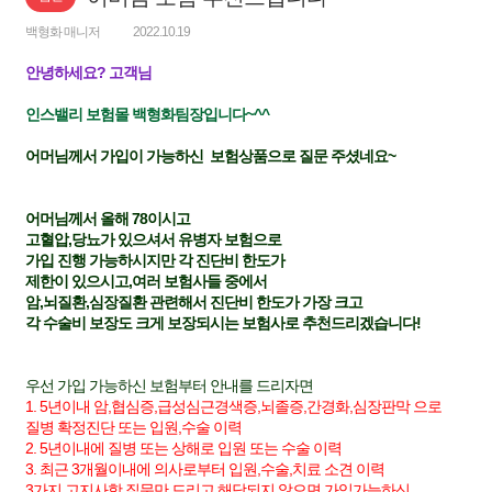
백형화 매니저
2022.10.19
안녕하세요? 고객님
인스밸리 보험몰 백형화팀장입니다~^^
어머님께서 가입이 가능하신 보험상품으로 질문 주셨네요~
어머님께서 올해 78이시고
고혈압,당뇨가 있으셔서 유병자 보험으로
가입 진행 가능하시지만 각 진단비 한도가
제한이 있으시고,여러 보험사들 중에서
암,뇌질환,심장질환 관련해서 진단비 한도가 가장 크고
각 수술비 보장도 크게 보장되시는 보험사로 추천드리겠습니다!
우선
가입 가능하신 보험부터 안내를 드리자면
1. 5년이내 암,협심증,급성심근경색증,뇌졸증,간경화,심장판막 으로
질병 확정진단 또는 입원,수술 이력
2. 5년이내에 질병 또는 상해로 입원 또는 수술 이력
3. 최근 3개월이내에 의사로부터 입원,수술,치료 소견 이력
3가지 고지사항 질문만 드리고 해당되지 않으면 가입가능하신