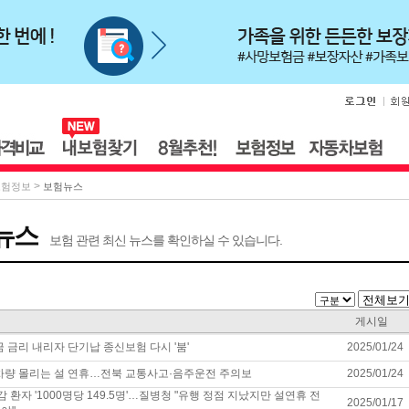
>
보험정보
보험뉴스
뉴스
보험 관련 최신 뉴스를 확인하실 수 있습니다.
게시일
금 금리 내리자 단기납 종신보험 다시 '붐'
2025/01/24
차량 몰리는 설 연휴…전북 교통사고·음주운전 주의보
2025/01/24
감 환자 '1000명당 149.5명'…질병청 "유행 정점 지났지만 설연휴 전
2025/01/17