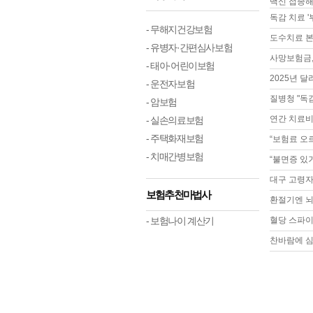
백신 접종해
독감 치료 
- 무해지건강보험
도수치료 본인
- 유병자·간편심사보험
사망보험금,
- 태아·어린이보험
2025년 
- 운전자보험
질병청 "독
- 암보험
연간 치료비
- 실손의료보험
- 주택화재보험
“보험료 오
- 치매간병보험
“불면증 있거
대구 고령자
보험추천마법사
환절기엔 뇌
- 보험나이 계산기
혈당 스파이
찬바람에 심