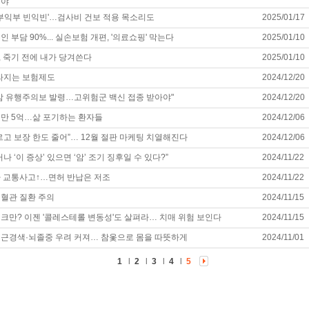
야"
'부익부 빈익빈'…검사비 건보 적용 목소리도
2025/01/17
 부담 90%... 실손보험 개편, '의료쇼핑' 막는다
2025/01/10
 죽기 전에 내가 당겨쓴다
2025/01/10
달라지는 보험제도
2024/12/20
감 유행주의보 발령…고위험군 백신 접종 받아야"
2024/12/20
만 5억…삶 포기하는 환자들
2024/12/06
르고 보장 한도 줄어”… 12월 절판 마케팅 치열해진다
2024/12/06
나 ‘이 증상’ 있으면 ‘암’ 조기 징후일 수 있다?”
2024/11/22
 교통사고↑…면허 반납은 저조
2024/11/22
혈관 질환 주의
2024/11/15
크만? 이젠 '콜레스테롤 변동성'도 살펴라… 치매 위험 보인다
2024/11/15
근경색·뇌졸중 우려 커져… 참옻으로 몸을 따뜻하게
2024/11/01
1
l
2
l
3
l
4
l
5