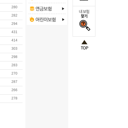
280
282
294
431
414
303
298
283
270
287
266
278