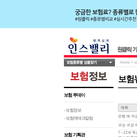
Home
>
보험
보험 투데이
제목
- 보험정보
은행 예·적
- 보험재테크칼럼
귀성·귀경 
7∼12세 독
보험 기획관