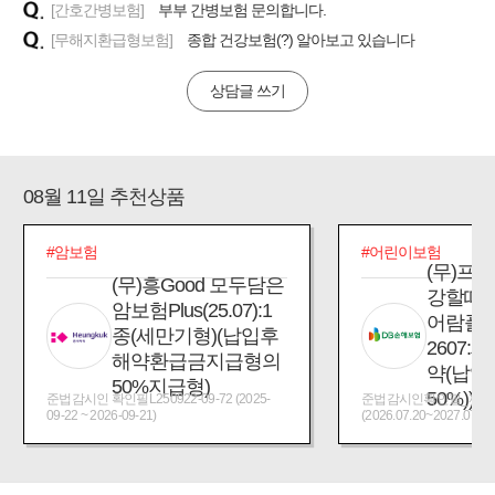
[간호간병보험]
부부 간병보험 문의합니다.
[무해지환급형보험]
종합 건강보험(?) 알아보고 있습니다
상담글 쓰기
08월 11일 추천상품
#암보험
#어린이보험
(무)프
(무)흥Good 모두담은
강할때
암보험Plus(25.07):1
어람플
종(세만기형)(납입후
2607:
해약환급금지급형의
약(납입
50%지급형)
50%))
준법감시인 확인필L250922-09-72 (2025-
준법감시인확인필_제2026
09-22 ~ 2026-09-21)
(2026.07.20~2027.07.19