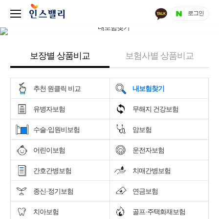
로그인
보장별 상품비교
보험사별 상품비교
추천 원클릭 비교
내보험찾기
유병자보험
무해지 건강보험
수술·입원비보험
암보험
어린이보험
운전자보험
간호간병보험
치매간병보험
종신·정기보험
연금보험
치아보험
골프·주택화재보험