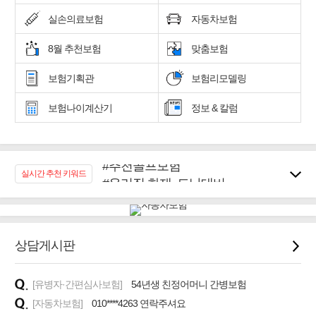
실손의료보험
자동차보험
8월 추천보험
맞춤보험
보험기획관
보험리모델링
보험나이계산기
정보 & 칼럼
#추천골프보험
#우리집 화재, 도난대비
실시간 추천 키워드
#노후대비 연금재테크!
#임플란트, 치아치료보장
#어린이 종합보장
#교통사고대비 운전자보험
상담게시판
#무해지 건강보험
#바뀌기전에 4세대 가입
[유병자·간편심사보험]
54년생 친정어머니 간병보험
[자동차보험]
010****4263 연락주셔요