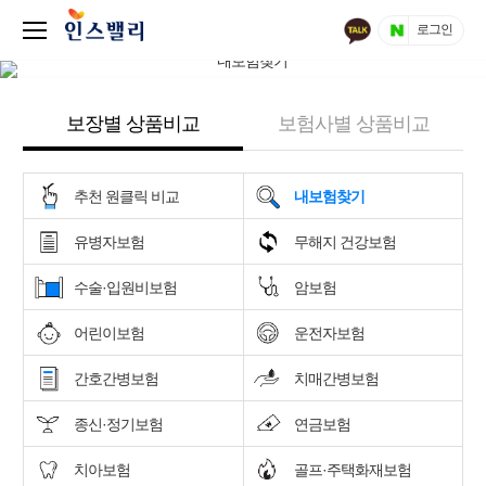
로그인
보장별 상품비교
보험사별 상품비교
추천 원클릭 비교
내보험찾기
유병자보험
무해지 건강보험
수술·입원비보험
암보험
어린이보험
운전자보험
간호간병보험
치매간병보험
종신·정기보험
연금보험
치아보험
골프·주택화재보험