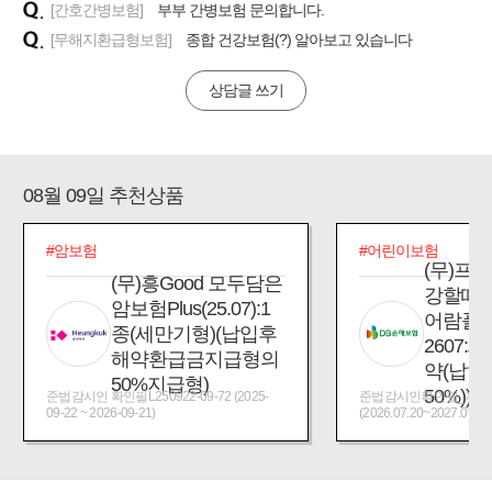
[간호간병보험]
부부 간병보험 문의합니다.
[무해지환급형보험]
종합 건강보험(?) 알아보고 있습니다
상담글 쓰기
08월 09일 추천상품
#암보험
#어린이보험
(무)프
(무)흥Good 모두담은
강할때
암보험Plus(25.07):1
어람플
종(세만기형)(납입후
2607:
해약환급금지급형의
약(납입
50%지급형)
50%))
준법감시인 확인필L250922-09-72 (2025-
준법감시인확인필_제2026
09-22 ~ 2026-09-21)
(2026.07.20~2027.07.19