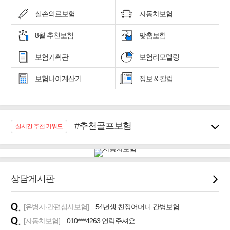
실손의료보험
자동차보험
8월 추천보험
맞춤보험
보험기획관
보험리모델링
보험나이계산기
정보 & 칼럼
#추천골프보험
실시간 추천 키워드
#우리집 화재, 도난대비
#노후대비 연금재테크!
#임플란트, 치아치료보장
#어린이 종합보장
상담게시판
#교통사고대비 운전자보험
#무해지 건강보험
[유병자·간편심사보험]
54년생 친정어머니 간병보험
#바뀌기전에 4세대 가입
[자동차보험]
010****4263 연락주셔요