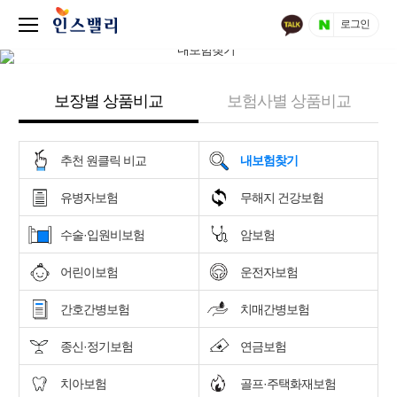
로그인
보장별 상품비교
보험사별 상품비교
추천 원클릭 비교
내보험찾기
유병자보험
무해지 건강보험
수술·입원비보험
암보험
어린이보험
운전자보험
간호간병보험
치매간병보험
종신·정기보험
연금보험
치아보험
골프·주택화재보험