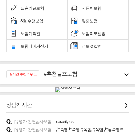
실손의료보험
자동차보험
8월 추천보험
맞춤보험
보험기획관
보험리모델링
보험나이계산기
정보 & 칼럼
#추천골프보험
실시간 추천 키워드
#우리집 화재, 도난대비
#노후대비 연금재테크!
#임플란트, 치아치료보장
#어린이 종합보장
상담게시판
#교통사고대비 운전자보험
#무해지 건강보험
[유병자·간편심사보험]
securitytest
#바뀌기전에 4세대 가입
[유병자·간편심사보험]
占쏙옙占쏙옙占쏙옙占쏙옙 占쌓쏙옙트