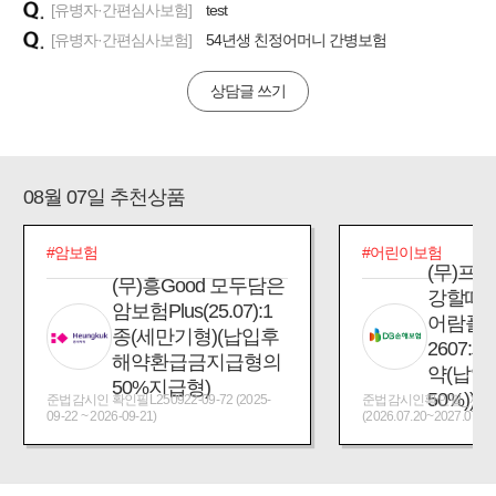
[유병자·간편심사보험]
test
[유병자·간편심사보험]
54년생 친정어머니 간병보험
상담글 쓰기
08월 07일 추천상품
#암보험
#어린이보험
(무)프
(무)흥Good 모두담은
강할때
암보험Plus(25.07):1
어람플
종(세만기형)(납입후
2607:
해약환급금지급형의
약(납입
50%지급형)
50%))
준법감시인 확인필L250922-09-72 (2025-
준법감시인확인필_제2026
09-22 ~ 2026-09-21)
(2026.07.20~2027.07.19