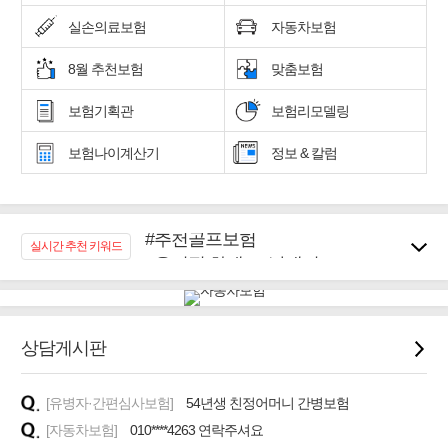
실손의료보험
자동차보험
8월 추천보험
맞춤보험
보험기획관
보험리모델링
보험나이계산기
정보 & 칼럼
#추천골프보험
실시간 추천 키워드
#우리집 화재, 도난대비
#노후대비 연금재테크!
#임플란트, 치아치료보장
#어린이 종합보장
상담게시판
#교통사고대비 운전자보험
#무해지 건강보험
#바뀌기전에 4세대 가입
[유병자·간편심사보험]
54년생 친정어머니 간병보험
[자동차보험]
010****4263 연락주셔요