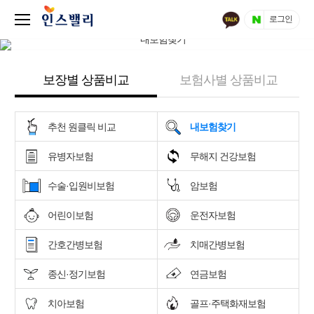
로그인
보장별 상품비교
보험사별 상품비교
추천 원클릭 비교
내보험찾기
유병자보험
무해지 건강보험
수술·입원비보험
암보험
어린이보험
운전자보험
간호간병보험
치매간병보험
종신·정기보험
연금보험
치아보험
골프·주택화재보험