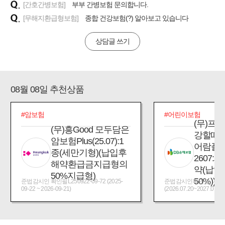
[간호간병보험]
부부 간병보험 문의합니다.
[무해지환급형보험]
종합 건강보험(?) 알아보고 있습니다
상담글 쓰기
08월 08일 추천상품
#암보험
#어린이보험
(무)프
(무)흥Good 모두담은
강할때
암보험Plus(25.07):1
어람플
종(세만기형)(납입후
2607:
해약환급금지급형의
약(납입
50%지급형)
50%))
준법감시인 확인필L250922-09-72 (2025-
준법감시인확인필_제2026
09-22 ~ 2026-09-21)
(2026.07.20~2027.07.19