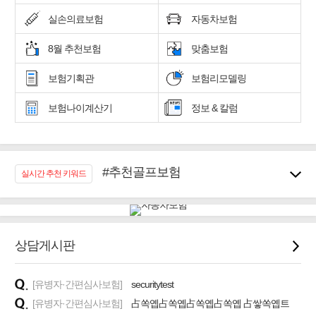
실손의료보험
자동차보험
8월 추천보험
맞춤보험
보험기획관
보험리모델링
보험나이계산기
정보 & 칼럼
#추천골프보험
실시간 추천 키워드
#우리집 화재, 도난대비
#노후대비 연금재테크!
#임플란트, 치아치료보장
#어린이 종합보장
상담게시판
#교통사고대비 운전자보험
#무해지 건강보험
[유병자·간편심사보험]
securitytest
#바뀌기전에 4세대 가입
[유병자·간편심사보험]
占쏙옙占쏙옙占쏙옙占쏙옙 占쌓쏙옙트