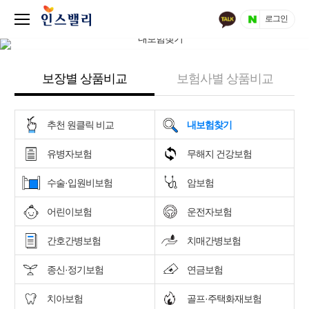
로그인
보장별 상품비교
보험사별 상품비교
추천 원클릭 비교
내보험찾기
유병자보험
무해지 건강보험
수술·입원비보험
암보험
어린이보험
운전자보험
간호간병보험
치매간병보험
종신·정기보험
연금보험
치아보험
골프·주택화재보험