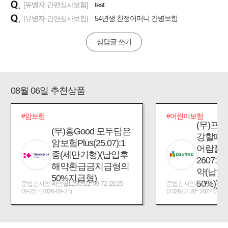
[유병자·간편심사보험]
test
[유병자·간편심사보험]
54년생 친정어머니 간병보험
상담글 쓰기
08월 06일 추천상품
#암보험
#어린이보험
(무)프
(무)흥Good 모두담은
강할때
암보험Plus(25.07):1
어람플
종(세만기형)(납입후
2607:
해약환급금지급형의
약(납입
50%지급형)
50%))
준법감시인 확인필L250922-09-72 (2025-
준법감시인확인필_제2026
09-22 ~ 2026-09-21)
(2026.07.20~2027.07.19