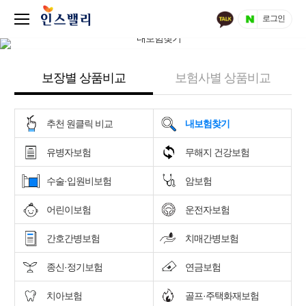
로그인
보장별 상품비교
보험사별 상품비교
추천 원클릭 비교
내보험찾기
유병자보험
무해지 건강보험
수술·입원비보험
암보험
어린이보험
운전자보험
간호간병보험
치매간병보험
종신·정기보험
연금보험
치아보험
골프·주택화재보험