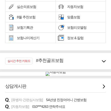
실손의료보험
자동차보험
8월 추천보험
맞춤보험
보험기획관
보험리모델링
보험나이계산기
정보 & 칼럼
#추천골프보험
실시간 추천 키워드
#우리집 화재, 도난대비
#노후대비 연금재테크!
#임플란트, 치아치료보장
#어린이 종합보장
상담게시판
#교통사고대비 운전자보험
#무해지 건강보험
[유병자·간편심사보험]
54년생 친정어머니 간병보험
#바뀌기전에 4세대 가입
[자동차보험]
010****4263 연락주셔요