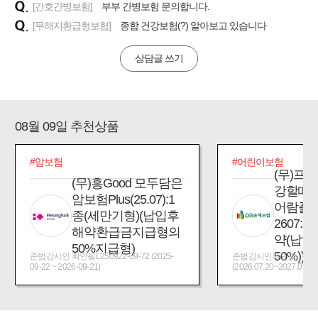
[간호간병보험]
부부 간병보험 문의합니다.
[무해지환급형보험]
종합 건강보험(?) 알아보고 있습니다
상담글 쓰기
08월 09일 추천상품
#암보험
#어린이보험
(무)프
(무)흥Good 모두담은
강할때
암보험Plus(25.07):1
어람플
종(세만기형)(납입후
2607:
해약환급금지급형의
약(납입
50%지급형)
50%))
준법감시인 확인필L250922-09-72 (2025-
준법감시인확인필_제2026
09-22 ~ 2026-09-21)
(2026.07.20~2027.07.19