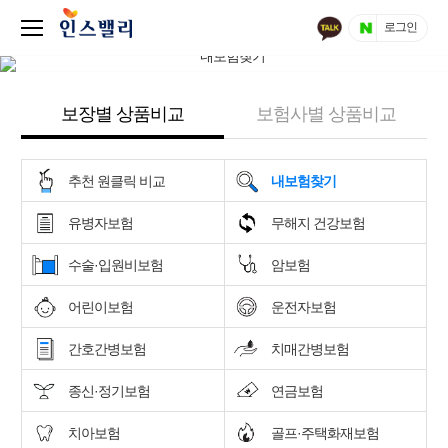
로그인
보장별 상품비교
보험사별 상품비교
추천 원클릭 비교
내보험찾기
유병자보험
무해지 건강보험
수술·입원비보험
암보험
어린이보험
운전자보험
간호간병보험
치매간병보험
종신·정기보험
연금보험
치아보험
골프·주택화재보험