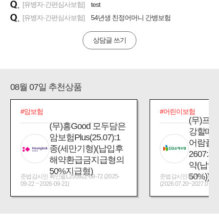
[유병자·간편심사보험]
test
[유병자·간편심사보험]
54년생 친정어머니 간병보험
상담글 쓰기
08월 07일 추천상품
#암보험
#어린이보험
(무)프
(무)흥Good 모두담은
강할때
암보험Plus(25.07):1
어람플
종(세만기형)(납입후
2607:
해약환급금지급형의
약(납입
50%지급형)
50%))
준법감시인 확인필L250922-09-72 (2025-
준법감시인확인필_제2026
09-22 ~ 2026-09-21)
(2026.07.20~2027.07.19