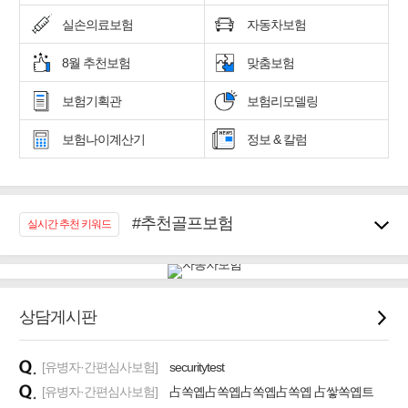
실손의료보험
자동차보험
8월 추천보험
맞춤보험
보험기획관
보험리모델링
보험나이계산기
정보 & 칼럼
#추천골프보험
실시간 추천 키워드
#우리집 화재, 도난대비
#노후대비 연금재테크!
#임플란트, 치아치료보장
#어린이 종합보장
상담게시판
#교통사고대비 운전자보험
#무해지 건강보험
[유병자·간편심사보험]
securitytest
#바뀌기전에 4세대 가입
[유병자·간편심사보험]
占쏙옙占쏙옙占쏙옙占쏙옙 占쌓쏙옙트