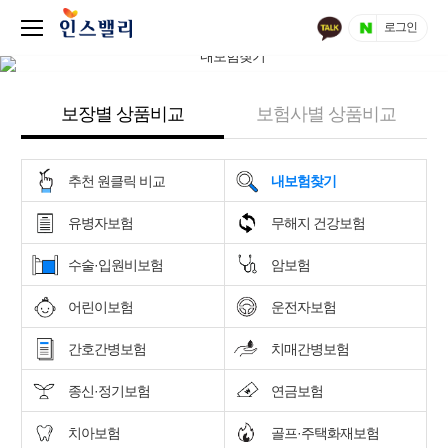
로그인
보장별 상품비교
보험사별 상품비교
추천 원클릭 비교
내보험찾기
유병자보험
무해지 건강보험
수술·입원비보험
암보험
어린이보험
운전자보험
간호간병보험
치매간병보험
종신·정기보험
연금보험
치아보험
골프·주택화재보험