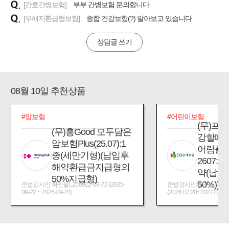
[간호간병보험]
부부 간병보험 문의합니다.
[무해지환급형보험]
종합 건강보험(?) 알아보고 있습니다
상담글 쓰기
08월 10일 추천상품
#암보험
#어린이보험
(무)프
(무)흥Good 모두담은
강할때
암보험Plus(25.07):1
어람플
종(세만기형)(납입후
2607:
해약환급금지급형의
약(납입
50%지급형)
50%))
준법감시인 확인필L250922-09-72 (2025-
준법감시인확인필_제2026
09-22 ~ 2026-09-21)
(2026.07.20~2027.07.19