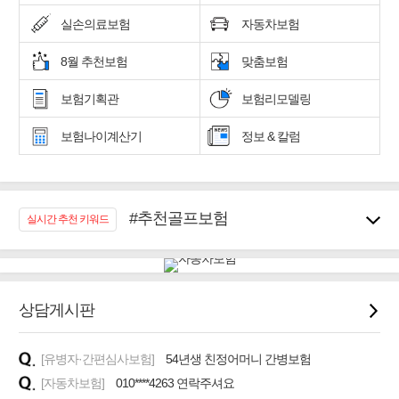
실손의료보험
자동차보험
8월 추천보험
맞춤보험
보험기획관
보험리모델링
보험나이계산기
정보 & 칼럼
#추천골프보험
실시간 추천 키워드
#우리집 화재, 도난대비
#노후대비 연금재테크!
#임플란트, 치아치료보장
#어린이 종합보장
상담게시판
#교통사고대비 운전자보험
#무해지 건강보험
[유병자·간편심사보험]
54년생 친정어머니 간병보험
#바뀌기전에 4세대 가입
[자동차보험]
010****4263 연락주셔요